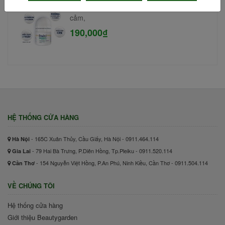
Lăn khử mùi Etiaxil 15ml #Cho da nhạy
cảm,
190,000₫
HỆ THỐNG CỬA HÀNG
- 165C Xuân Thủy, Cầu Giấy, Hà Nội - 0911.464.114
Hà Nội
- 79 Hai Bà Trưng, P.Diên Hồng, Tp.Pleiku - 0911.520.114
Gia Lai
- 154 Nguyễn Việt Hồng, P.An Phú, Ninh Kiều, Cần Thơ - 0911.504.114
Cần Thơ
VỀ CHÚNG TÔI
Hệ thống cửa hàng
Giới thiệu Beautygarden