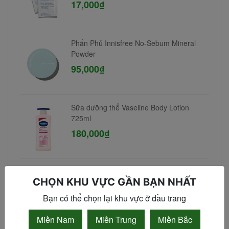
17,000₫
Phấn Phủ Innisfree No-Sebum Mineral
Powder
95,000₫
Sữa dưỡng thể Vaseline Body Lotion
725ml
180,000₫
Tẩy da chết Exclusive Cosmetic Gel Scrub
CHỌN KHU VỰC GẦN BẠN NHẤT
Coffee Cinnamon Cloves 380gr
90,000₫
Bạn có thể chọn lại khu vực ở đầu trang
Miền Nam
Miền Trung
Miền Bắc