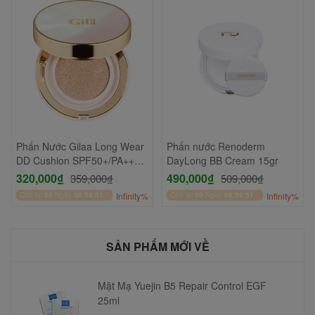
Phấn Nước Gilaa Long Wear
Phấn nước Renoderm
DD Cushion SPF50+/PA+++
DayLong BB Cream 15gr
13gr
320,000₫
490,000₫
359,000₫
509,000₫
Còn lại
00
Ngày
06
:
59
:
51
Infinity%
Còn lại
00
Ngày
06
:
59
:
51
Infinity%
SẢN PHẨM MỚI VỀ
Mặt Mạ Yuejin B5 Repair Control EGF
25ml