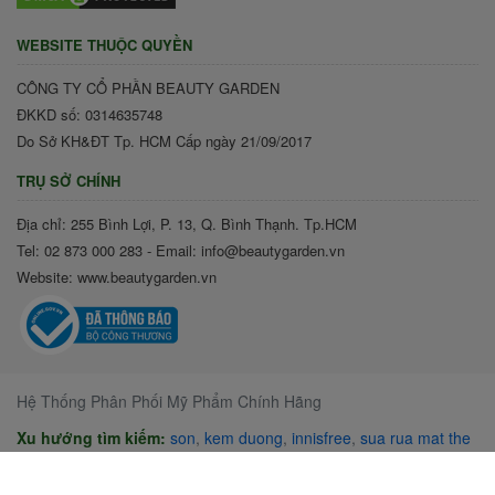
WEBSITE THUỘC QUYỀN
CÔNG TY CỔ PHẦN BEAUTY GARDEN
ĐKKD số: 0314635748
Do Sở KH&ĐT Tp. HCM Cấp ngày 21/09/2017
TRỤ SỞ CHÍNH
Địa chỉ: 255 Bình Lợi, P. 13, Q. Bình Thạnh. Tp.HCM
Tel: 02 873 000 283 - Email: info@beautygarden.vn
Website: www.beautygarden.vn
Hệ Thống Phân Phối Mỹ Phẩm Chính Hãng
Xu hướng tìm kiếm:
son
,
kem duong
,
innisfree
,
sua rua mat the
face shop
,
kem chong nang
,
mat na
,
dau tay trang cleansing oil
the face shop 200ml
,
neutrogena
,
3ce
,
xit khoang
,