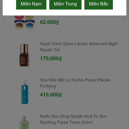
Miền Nam
Miền Trung
Miền Bắc
Son dưỡng môi Vaseline Lip Therapy 7gr
62,000₫
Huyết thanh Estee Lauder Advanced Night
Repair 7ml
170,000₫
Sữa Rửa Mặt La Roche-Posay Effeclar
Purifying
410,000₫
Nước Hoa Hồng Simple Kind To Skin
Soothing Facial Toner 200ml