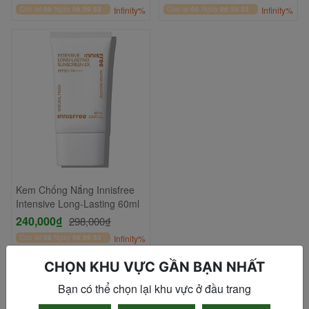
50ml
Còn lại
00
Ngày
06
:
59
:
52
Infinity%
Còn lại
00
Ngày
06
:
59
:
52
Infinity%
Kem Chống Nắng Innisfree
Intensive Long-Lasting 60ml
240,000₫
298,000₫
Còn lại
00
Ngày
06
:
59
:
52
Infinity%
CHỌN KHU VỰC GẦN BẠN NHẤT
SẢN PHẨM MỚI VỀ
Bạn có thể chọn lại khu vực ở đầu trang