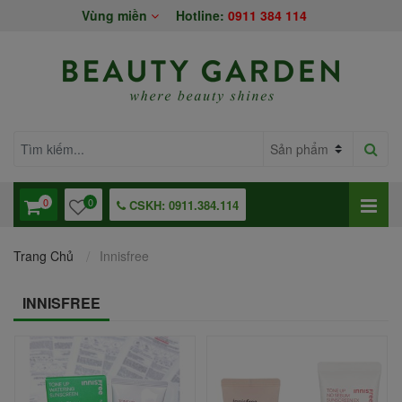
Vùng miền
Hotline:
0911 384 114
0
0
CSKH: 0911.384.114
Trang Chủ
Innisfree
INNISFREE