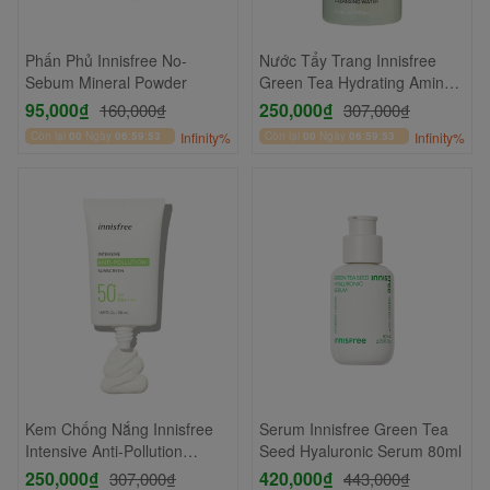
Phấn Phủ Innisfree No-
Nước Tẩy Trang Innisfree
Sebum Mineral Powder
Green Tea Hydrating Amino
Acid Cleansing Water 300ml
95,000₫
250,000₫
160,000₫
307,000₫
Còn lại
00
Ngày
06
:
59
:
52
Infinity%
Còn lại
00
Ngày
06
:
59
:
52
Infinity%
Kem Chống Nắng Innisfree
Serum Innisfree Green Tea
Intensive Anti-Pollution
Seed Hyaluronic Serum 80ml
Sunscreen SPF50+/PA++++
250,000₫
420,000₫
307,000₫
443,000₫