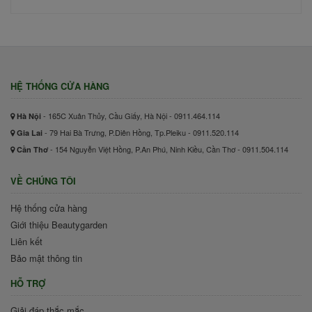
HỆ THỐNG CỬA HÀNG
- 165C Xuân Thủy, Cầu Giấy, Hà Nội - 0911.464.114
Hà Nội
- 79 Hai Bà Trưng, P.Diên Hồng, Tp.Pleiku - 0911.520.114
Gia Lai
- 154 Nguyễn Việt Hồng, P.An Phú, Ninh Kiều, Cần Thơ - 0911.504.114
Cần Thơ
VỀ CHÚNG TÔI
Hệ thống cửa hàng
Giới thiệu Beautygarden
Liên kết
Bảo mật thông tin
HỖ TRỢ
Giải đáp thắc mắc