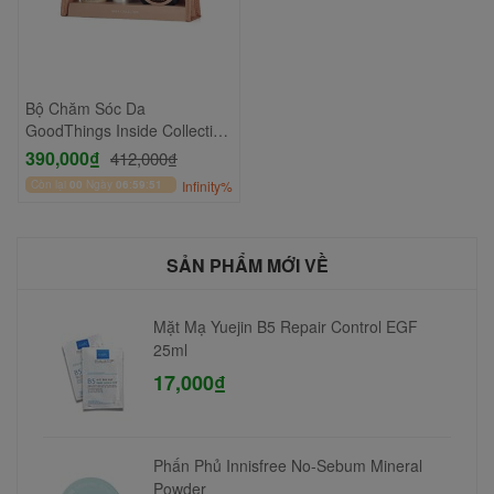
Bộ Chăm Sóc Da
GoodThings Inside Collection
Set
390,000₫
412,000₫
Còn lại
00
Ngày
06
:
59
:
51
Infinity%
SẢN PHẨM MỚI VỀ
Mặt Mạ Yuejin B5 Repair Control EGF
25ml
17,000₫
Phấn Phủ Innisfree No-Sebum Mineral
Powder