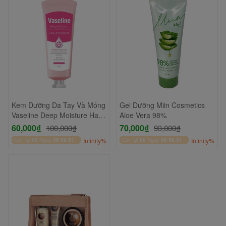
Kem Dưỡng Da Tay Và Móng
Gel Dưỡng Miin Cosmetics
Vaseline Deep Moisture Hand
Aloe Vera 98%
& Nail Cream 60ml
60,000₫
70,000₫
100,000₫
93,000₫
Còn lại
00
Ngày
06
:
59
:
51
Infinity%
Còn lại
00
Ngày
06
:
59
:
51
Infinity%