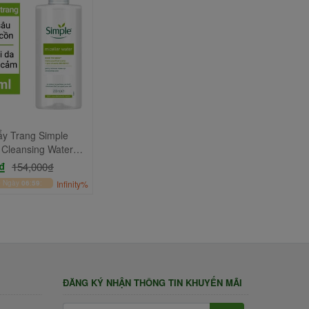
y Trang Simple
r Cleansing Water
₫
154,000₫
0
Ngày
06
:
59
:
Infinity%
ĐĂNG KÝ NHẬN THÔNG TIN KHUYẾN MÃI