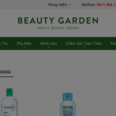
Vùng miền
Hotline:
0911 384 1
 Tóc
Phụ Kiện
Nước Hoa
Chăm Sóc Toàn Thân
Kh
TRANG