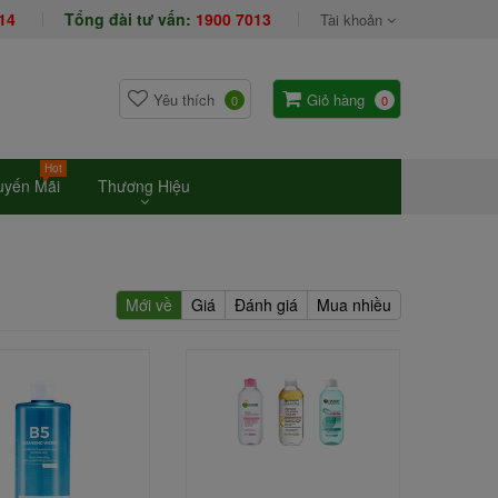
14
Tổng đài tư vấn:
1900 7013
Tài khoản
Yêu thích
Giỏ hàng
0
0
Hot
uyến Mãi
Thương Hiệu
Mới về
Giá
Đánh giá
Mua nhiều