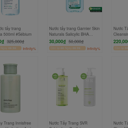
c tẩy trang
Nước tẩy trang Garnier Skin
Nước T
a 500ml #Sébium
Naturals Salicylic BHA
Cleansi
Micellar Water 50ml
0₫
30,000₫
220,00
325,000₫
50,000₫
Ngày
06
:
59
:
Infinity%
Còn lại
00
Ngày
06
:
59
:
Infinity%
Còn lại
0
50
50
y Trang Innisfree
Nước Tẩy Trang SVR
Nước Tẩ