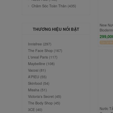
Chăm Sóc Toàn Thân (435)
New Nướ
THƯƠNG HIỆU NỔI BẬT
Bioderm
299,00
Còn lại
00
Innisfree (297)
50
The Face Shop (167)
L'oreal Paris (117)
Maybelline (108)
Vacosi (81)
A'PIEU (55)
Skinfood (54)
Missha (51)
Victoria's Secret (45)
The Body Shop (45)
Nước Tẩ
3CE (40)