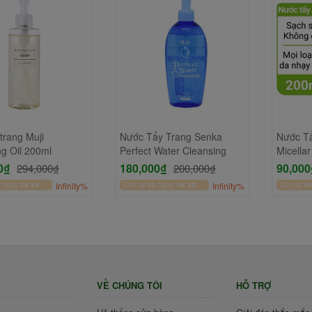
trang Muji
Nước Tẩy Trang Senka
Nước Tẩ
ng Oil 200ml
Perfect Water Cleansing
Micella
200ml
0₫
180,000₫
90,000
294,000₫
200,000₫
Ngày
06
:
59
:
Infinity%
Còn lại
00
Ngày
06
:
59
:
Infinity%
Còn lại
0
50
50
VỀ CHÚNG TÔI
HỖ TRỢ