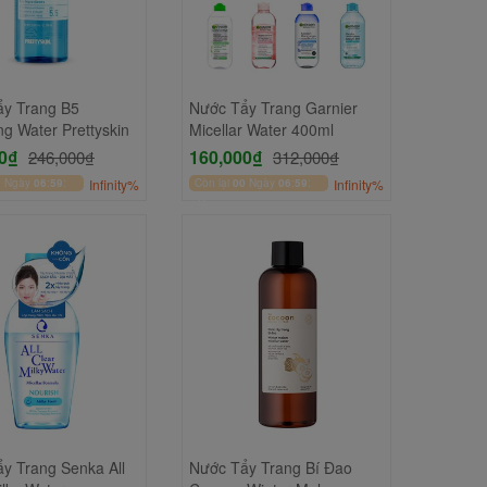
ẩy Trang B5
Nước Tẩy Trang Garnier
ng Water Prettyskin
Micellar Water 400ml
0₫
160,000₫
246,000₫
312,000₫
0
Ngày
06
:
59
:
Infinity%
Còn lại
00
Ngày
06
:
59
:
Infinity%
50
y Trang Senka All
Nước Tẩy Trang Bí Đao