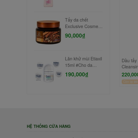
Tẩy da chết
Exclusive Cosmetic
Gel Scrub Coffee
90,000₫
Cinnamon Cloves
380gr
Lăn khử mùi Etiaxil
Dầu tẩy 
15ml #Cho da
Cleansi
nhạy cảm,
190,000₫
220,00
Còn lại
00
50
HỆ THỐNG CỬA HÀNG