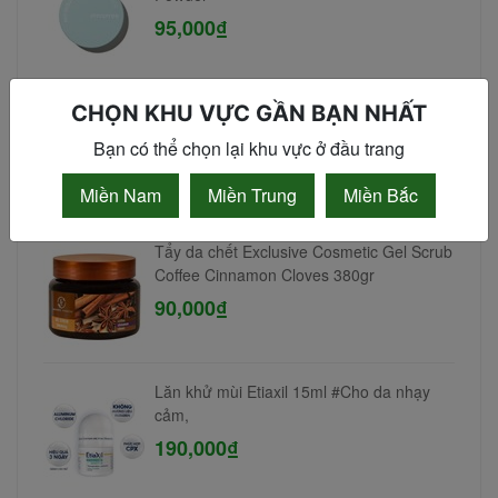
95,000₫
Sữa dưỡng thể Vaseline Body Lotion
CHỌN KHU VỰC GẦN BẠN NHẤT
725ml
Bạn có thể chọn lại khu vực ở đầu trang
180,000₫
Miền Nam
Miền Trung
Miền Bắc
Tẩy da chết Exclusive Cosmetic Gel Scrub
Coffee Cinnamon Cloves 380gr
90,000₫
Lăn khử mùi Etiaxil 15ml #Cho da nhạy
cảm,
190,000₫