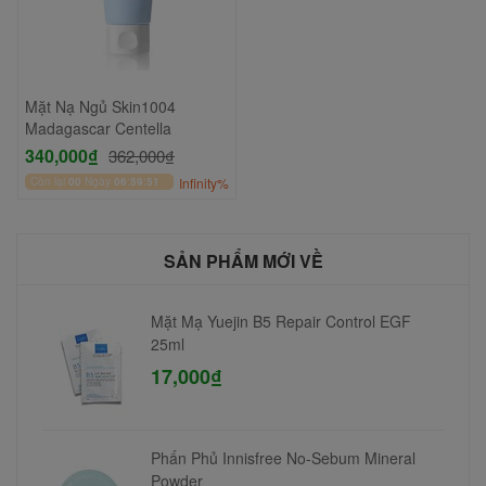
Mặt Nạ Ngủ Skin1004
Madagascar Centella
340,000₫
362,000₫
Còn lại
00
Ngày
06
:
59
:
51
Infinity%
SẢN PHẨM MỚI VỀ
Mặt Mạ Yuejin B5 Repair Control EGF
25ml
17,000₫
Phấn Phủ Innisfree No-Sebum Mineral
Powder