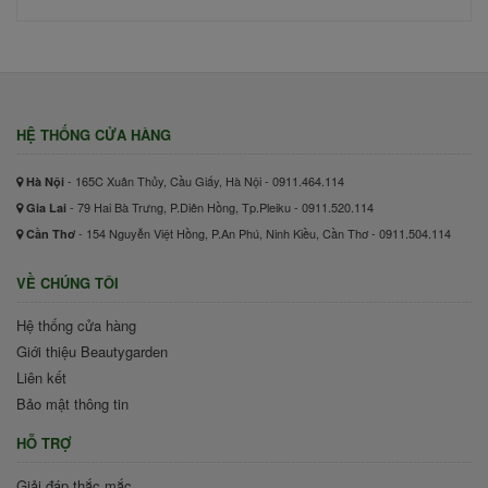
HỆ THỐNG CỬA HÀNG
- 165C Xuân Thủy, Cầu Giấy, Hà Nội - 0911.464.114
Hà Nội
- 79 Hai Bà Trưng, P.Diên Hồng, Tp.Pleiku - 0911.520.114
Gia Lai
- 154 Nguyễn Việt Hồng, P.An Phú, Ninh Kiều, Cần Thơ - 0911.504.114
Cần Thơ
VỀ CHÚNG TÔI
Hệ thống cửa hàng
Giới thiệu Beautygarden
Liên kết
Bảo mật thông tin
HỖ TRỢ
Giải đáp thắc mắc