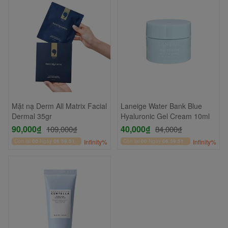
Mặt nạ Derm All Matrix Facial
Laneige Water Bank Blue
Dermal 35gr
Hyaluronic Gel Cream 10ml
90,000₫
40,000₫
109,000₫
84,000₫
Còn lại
00
Ngày
06
:
59
:
51
Infinity%
Còn lại
00
Ngày
06
:
59
:
51
Infinity%