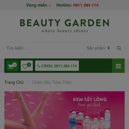
Vùng miền
Hotline:
0911 384 114
0
0
CSKH: 0911.384.114
Trang Chủ
Chăm Sóc Toàn Thân