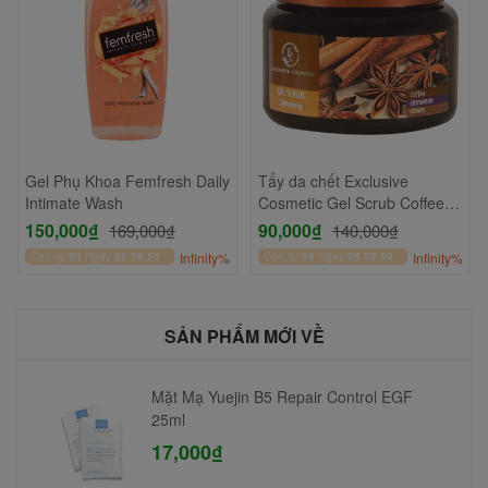
Gel Phụ Khoa Femfresh Daily
Tẩy da chết Exclusive
Intimate Wash
Cosmetic Gel Scrub Coffee
Cinnamon Cloves 380gr
150,000₫
90,000₫
169,000₫
140,000₫
Còn lại
00
Ngày
06
:
59
:
49
Infinity%
Còn lại
00
Ngày
06
:
59
:
49
Infinity%
SẢN PHẨM MỚI VỀ
Mặt Mạ Yuejin B5 Repair Control EGF
25ml
17,000₫