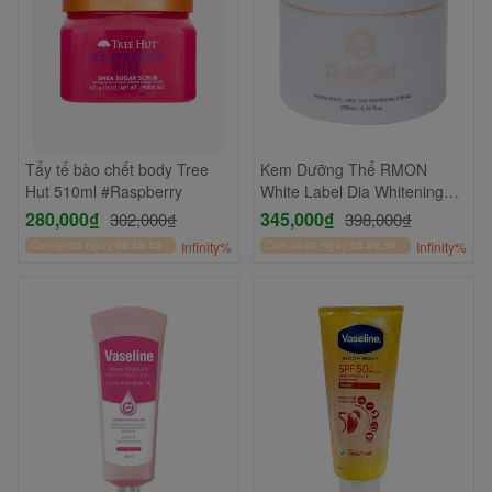
Tẩy tế bào chết body Tree
Kem Dưỡng Thể RMON
Hut 510ml #Raspberry
White Label Dia Whitening
200ml
280,000₫
345,000₫
302,000₫
398,000₫
Còn lại
00
Ngày
06
:
59
:
49
Infinity%
Còn lại
00
Ngày
06
:
59
:
49
Infinity%