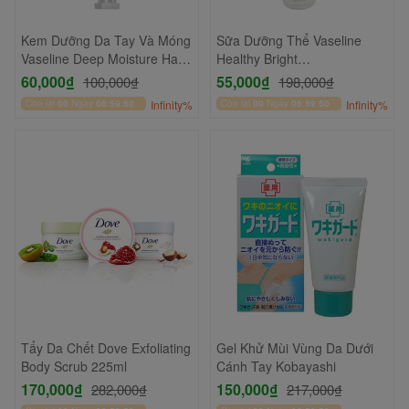
Kem Dưỡng Da Tay Và Móng
Sữa Dưỡng Thể Vaseline
Vaseline Deep Moisture Hand
Healthy Bright
& Nail Cream 60ml
SPF50+/PA++++ 320ml
60,000₫
55,000₫
100,000₫
198,000₫
Còn lại
00
Ngày
06
:
59
:
49
Infinity%
Còn lại
00
Ngày
06
:
59
:
49
Infinity%
Tẩy Da Chết Dove Exfoliating
Gel Khử Mùi Vùng Da Dưới
Body Scrub 225ml
Cánh Tay Kobayashi
170,000₫
150,000₫
282,000₫
217,000₫