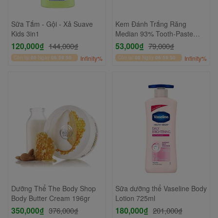
Sữa Tắm - Gội - Xả Suave
Kem Đánh Trắng Răng
Kids 3in1
Median 93% Tooth-Paste
120g
120,000₫
53,000₫
144,000₫
79,000₫
Còn lại
00
Ngày
06
:
59
:
49
Infinity%
Còn lại
00
Ngày
06
:
59
:
49
Infinity%
Dưỡng Thể The Body Shop
Sữa dưỡng thể Vaseline Body
Body Butter Cream 196gr
Lotion 725ml
350,000₫
180,000₫
376,000₫
201,000₫