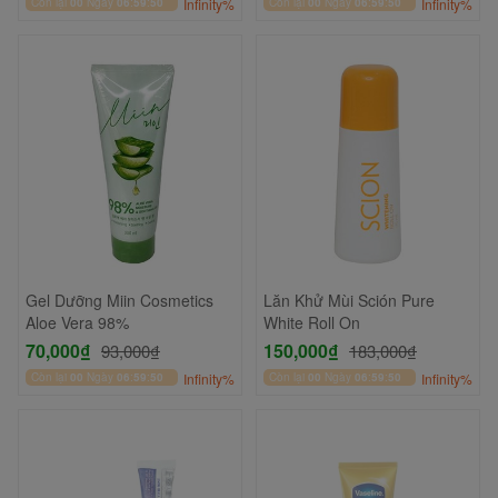
Còn lại
00
Ngày
06
:
59
:
49
Infinity%
Còn lại
00
Ngày
06
:
59
:
49
Infinity%
Gel Dưỡng Miin Cosmetics
Lăn Khử Mùi Sción Pure
Aloe Vera 98%
White Roll On
70,000₫
150,000₫
93,000₫
183,000₫
Còn lại
00
Ngày
06
:
59
:
49
Infinity%
Còn lại
00
Ngày
06
:
59
:
49
Infinity%