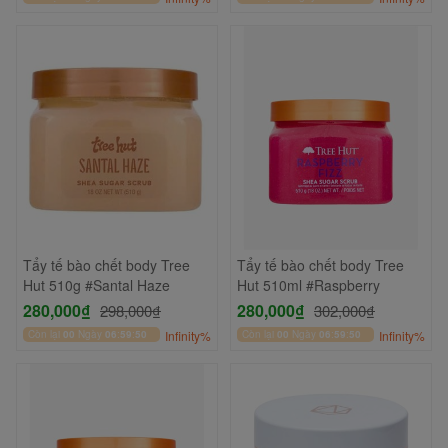
Tẩy tế bào chết body Tree
Tẩy tế bào chết body Tree
Hut 510g #Santal Haze
Hut 510ml #Raspberry
280,000₫
280,000₫
298,000₫
302,000₫
Còn lại
00
Ngày
06
:
59
:
49
Infinity%
Còn lại
00
Ngày
06
:
59
:
49
Infinity%