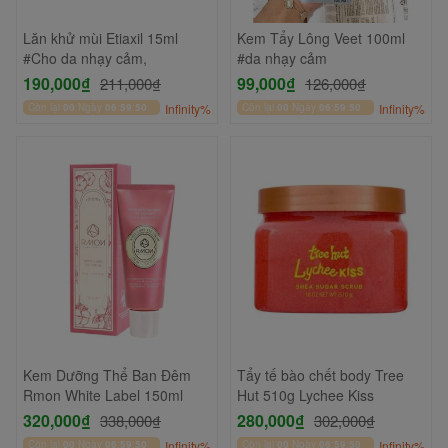
Lăn khử mùi Etiaxil 15ml
Kem Tẩy Lông Veet 100ml
#Cho da nhạy cảm,
#da nhạy cảm
190,000₫
99,000₫
211,000₫
126,000₫
Còn lại
00
Ngày
06
:
59
:
49
Infinity%
Còn lại
00
Ngày
06
:
59
:
49
Infinity%
Kem Dưỡng Thể Ban Đêm
Tẩy tế bào chết body Tree
Rmon White Label 150ml
Hut 510g Lychee Kiss
320,000₫
280,000₫
338,000₫
302,000₫
Còn lại
00
Ngày
06
:
59
:
49
Infinity%
Còn lại
00
Ngày
06
:
59
:
49
Infinity%