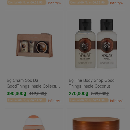
Còn lại
00
Ngày
06
:
59
:
49
Infinity%
Còn lại
00
Ngày
06
:
59
:
49
Infinity%
Bộ Chăm Sóc Da
Bộ The Body Shop Good
GoodThings Inside Collection
Things Inside Coconut
Set
390,000₫
270,000₫
412,000₫
288,000₫
Còn lại
00
Ngày
06
:
59
:
49
Infinity%
Còn lại
00
Ngày
06
:
59
:
49
Infinity%