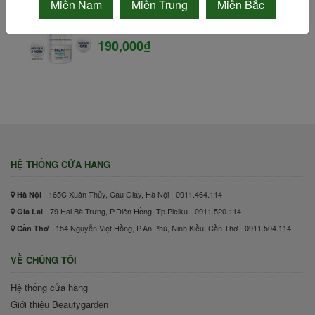
Miền Nam
Miền Trung
Miền Bắc
Lăn khử mùi Etiaxil 15ml #Cho da nhạy
cảm,
190,000₫
HỆ THỐNG CỬA HÀNG
- 165C Xuân Thủy, Cầu Giấy, Hà Nội - 0911.464.114
Hà Nội
- 79 Hai Bà Trưng, P.Diên Hồng, Tp.Pleiku - 0911.520.114
Gia Lai
- 154 Nguyễn Việt Hồng, P.An Phú, Ninh Kiều, Cần Thơ - 0911.504.114
Cần Thơ
VỀ CHÚNG TÔI
Hệ thống cửa hàng
Giới thiệu Beautygarden