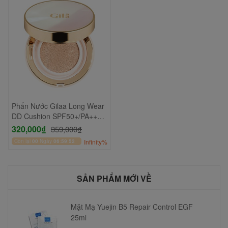
Phấn Nước Gilaa Long Wear
DD Cushion SPF50+/PA+++
13gr
320,000₫
359,000₫
Còn lại
00
Ngày
06
:
59
:
52
Infinity%
SẢN PHẨM MỚI VỀ
Mặt Mạ Yuejin B5 Repair Control EGF
25ml