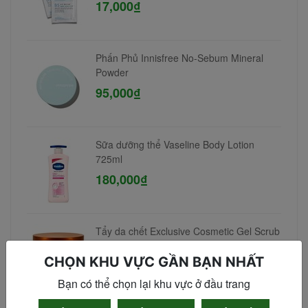
17,000₫
Phấn Phủ Innisfree No-Sebum Mineral
Powder
95,000₫
Sữa dưỡng thể Vaseline Body Lotion
725ml
180,000₫
Tẩy da chết Exclusive Cosmetic Gel Scrub
Coffee Cinnamon Cloves 380gr
CHỌN KHU VỰC GẦN BẠN NHẤT
90,000₫
Bạn có thể chọn lại khu vực ở đầu trang