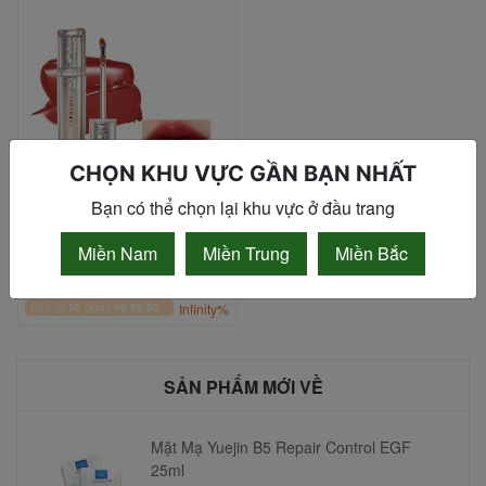
CHỌN KHU VỰC GẦN BẠN NHẤT
Bạn có thể chọn lại khu vực ở đầu trang
Son Bóng Judydoll Dual
Miền Nam
Miền Trung
Miền Bắc
Watery Lip Gloss #07
165,000₫
192,000₫
Còn lại
00
Ngày
06
:
59
:
50
Infinity%
SẢN PHẨM MỚI VỀ
Mặt Mạ Yuejin B5 Repair Control EGF
25ml