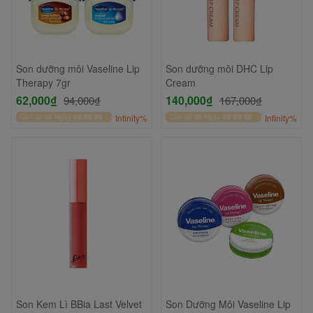
Son dưỡng môi Vaseline Lip
Son dưỡng môi DHC Lip
Therapy 7gr
Cream
62,000₫
140,000₫
94,000₫
167,000₫
Còn lại
00
Ngày
06
:
59
:
50
Infinity%
Còn lại
00
Ngày
06
:
59
:
50
Infinity%
Son Kem Lì BBia Last Velvet
Son Dưỡng Môi Vaseline Lip