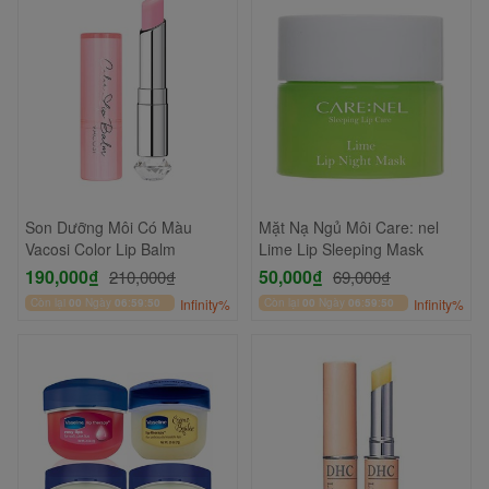
Son Dưỡng Môi Có Màu
Mặt Nạ Ngủ Môi Care: nel
Vacosi Color Lip Balm
Lime Lip Sleeping Mask
190,000₫
50,000₫
210,000₫
69,000₫
Còn lại
00
Ngày
06
:
59
:
50
Infinity%
Còn lại
00
Ngày
06
:
59
:
50
Infinity%