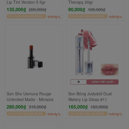
Lip Tint Version 5 5gr
Therapy 20gr
135,000₫
90,000₫
200,000₫
109,000₫
Còn lại
00
Ngày
06
:
59
:
50
Infinity%
Còn lại
00
Ngày
06
:
59
:
50
Infinity%
Son Shu Uemura Rouge
Son Bóng Judydoll Dual
Unlimited Matte - Minisize
Watery Lip Gloss #11
280,000₫
165,000₫
316,000₫
183,000₫
Còn lại
00
Ngày
06
:
59
:
50
Infinity%
Còn lại
00
Ngày
06
:
59
:
50
Infinity%