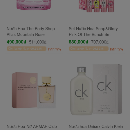
Nước Hoa The Body Shop
Set Nước Hoa Soap&Glory
Atlas Mountain Rose
Pink Of The Bunch Set
490,000₫
680,000₫
511,000₫
707,000₫
Còn lại
00
Ngày
06
:
59
:
51
Infinity%
Còn lại
00
Ngày
06
:
59
:
51
Infinity%
Nước Hoa Nữ ARMAF Club
Nước hoa Unisex Calvin Klein