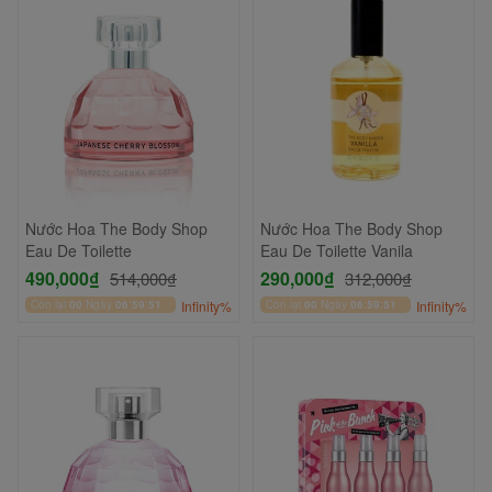
Nước Hoa The Body Shop
Nước Hoa The Body Shop
Eau De Toilette
Eau De Toilette Vanila
490,000₫
290,000₫
514,000₫
312,000₫
Còn lại
00
Ngày
06
:
59
:
51
Infinity%
Còn lại
00
Ngày
06
:
59
:
51
Infinity%