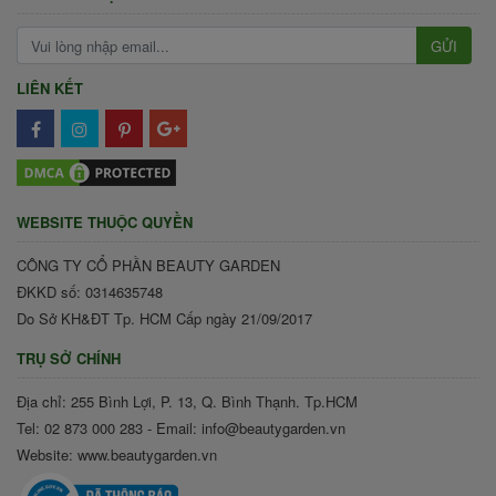
GỬI
LIÊN KẾT
WEBSITE THUỘC QUYỀN
CÔNG TY CỔ PHẦN BEAUTY GARDEN
ĐKKD số: 0314635748
Do Sở KH&ĐT Tp. HCM Cấp ngày 21/09/2017
TRỤ SỞ CHÍNH
Địa chỉ: 255 Bình Lợi, P. 13, Q. Bình Thạnh. Tp.HCM
Tel: 02 873 000 283 - Email: info@beautygarden.vn
Website: www.beautygarden.vn