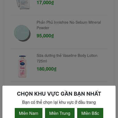
17,000₫
Phấn Phủ Innisfree No-Sebum Mineral
Powder
95,000₫
Sữa dưỡng thể Vaseline Body Lotion
725ml
180,000₫
Tẩy da chết Exclusive Cosmetic Gel Scrub
CHỌN KHU VỰC GẦN BẠN NHẤT
Coffee Cinnamon Cloves 380gr
90,000₫
Bạn có thể chọn lại khu vực ở đầu trang
Miền Nam
Miền Trung
Miền Bắc