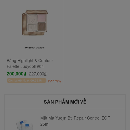
Bảng Highlight & Contour
Palette Judydoll #04
200,000₫
227,000₫
Còn lại
00
Ngày
06
:
59
:
51
Infinity%
SẢN PHẨM MỚI VỀ
Mặt Mạ Yuejin B5 Repair Control EGF
25ml