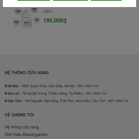
Lăn khử mùi Etiaxil 15ml #Cho da nhạy
cảm,
190,000₫
HỆ THỐNG CỬA HÀNG
- 165C Xuân Thủy, Cầu Giấy, Hà Nội - 0911.464.114
Hà Nội
- 79 Hai Bà Trưng, P.Diên Hồng, Tp.Pleiku - 0911.520.114
Gia Lai
- 154 Nguyễn Việt Hồng, P.An Phú, Ninh Kiều, Cần Thơ - 0911.504.114
Cần Thơ
VỀ CHÚNG TÔI
Hệ thống cửa hàng
Giới thiệu Beautygarden