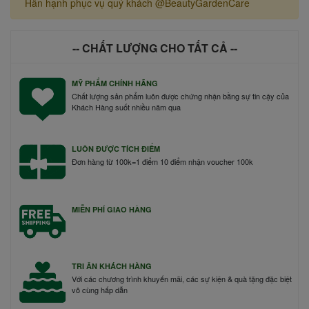
Hân hạnh phục vụ quý khách @BeautyGardenCare
-- CHẤT LƯỢNG CHO TẤT CẢ --
MỸ PHẨM CHÍNH HÃNG
Chất lượng sản phẩm luôn được chứng nhận bằng sự tin cậy của
Khách Hàng suốt nhiều năm qua
LUÔN ĐƯỢC TÍCH ĐIỂM
Đơn hàng từ 100k=1 điểm 10 điểm nhận voucher 100k
MIỄN PHÍ GIAO HÀNG
TRI ÂN KHÁCH HÀNG
Với các chương trình khuyến mãi, các sự kiện & quà tặng đặc biệt
vô cùng hấp dẫn