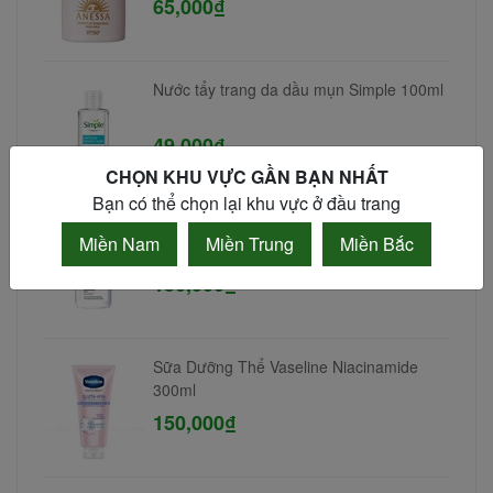
65,000₫
Nước tẩy trang da dầu mụn Simple 100ml
49,000₫
CHỌN KHU VỰC GẦN BẠN NHẤT
Bạn có thể chọn lại khu vực ở đầu trang
Nước Tẩy Trang Bioderma Cho Da Nhạy
Miền Nam
Miền Trung
Miền Bắc
Cảm 100ml
150,000₫
Sữa Dưỡng Thể Vaseline Niacinamide
300ml
150,000₫