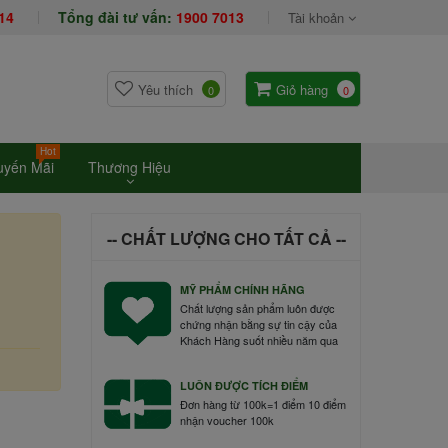
14
Tổng đài tư vấn:
1900 7013
Tài khoản
Yêu thích
Giỏ hàng
0
0
Hot
uyến Mãi
Thương Hiệu
-- CHẤT LƯỢNG CHO TẤT CẢ --
MỸ PHẨM CHÍNH HÃNG
Chất lượng sản phẩm luôn được
chứng nhận bằng sự tin cậy của
Khách Hàng suốt nhiều năm qua
LUÔN ĐƯỢC TÍCH ĐIỂM
Đơn hàng từ 100k=1 điểm 10 điểm
nhận voucher 100k