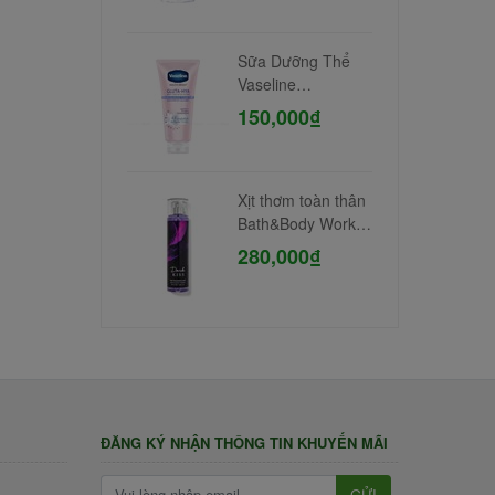
Sữa Dưỡng Thể
Vaseline
Niacinamide 300ml
150,000₫
Xịt thơm toàn thân
Bath&Body Works
#Dark Kiss
280,000₫
ĐĂNG KÝ NHẬN THÔNG TIN KHUYẾN MÃI
GỬI