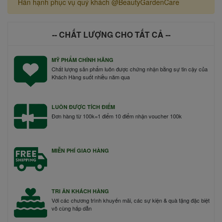
Hân hạnh phục vụ quý khách @BeautyGardenCare
-- CHẤT LƯỢNG CHO TẤT CẢ --
MỸ PHẨM CHÍNH HÃNG
Chất lượng sản phẩm luôn được chứng nhận bằng sự tin cậy của
Khách Hàng suốt nhiều năm qua
LUÔN ĐƯỢC TÍCH ĐIỂM
Đơn hàng từ 100k=1 điểm 10 điểm nhận voucher 100k
MIỄN PHÍ GIAO HÀNG
TRI ÂN KHÁCH HÀNG
Với các chương trình khuyến mãi, các sự kiện & quà tặng đặc biệt
vô cùng hấp dẫn