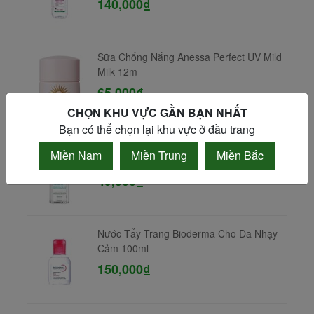
140,000₫
Sữa Chống Nắng Anessa Perfect UV Mild
Milk 12m
65,000₫
CHỌN KHU VỰC GẦN BẠN NHẤT
Bạn có thể chọn lại khu vực ở đầu trang
Nước tẩy trang da dầu mụn Simple 100ml
Miền Nam
Miền Trung
Miền Bắc
49,000₫
Nước Tẩy Trang Bioderma Cho Da Nhạy
Cảm 100ml
150,000₫