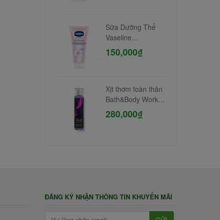
Sữa Dưỡng Thể
Vaseline
Niacinamide 300ml
150,000₫
Xịt thơm toàn thân
Bath&Body Works
#Dark Kiss
280,000₫
ĐĂNG KÝ NHẬN THÔNG TIN KHUYẾN MÃI
GỬI