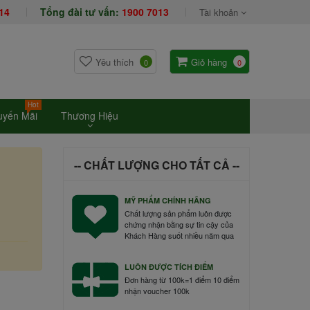
14
Tổng đài tư vấn:
1900 7013
Tài khoản
Yêu thích
Giỏ hàng
0
0
Hot
uyến Mãi
Thương Hiệu
-- CHẤT LƯỢNG CHO TẤT CẢ --
MỸ PHẨM CHÍNH HÃNG
Chất lượng sản phẩm luôn được
chứng nhận bằng sự tin cậy của
Khách Hàng suốt nhiều năm qua
LUÔN ĐƯỢC TÍCH ĐIỂM
Đơn hàng từ 100k=1 điểm 10 điểm
nhận voucher 100k