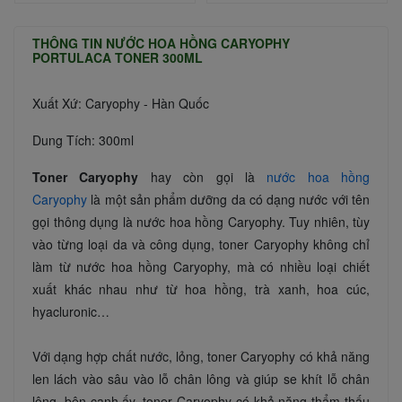
THÔNG TIN NƯỚC HOA HỒNG CARYOPHY
PORTULACA TONER 300ML
Xuất Xứ: Caryophy - Hàn Quốc
Dung Tích: 300ml
Toner Caryophy
hay còn gọi là
nước hoa hồng
Caryophy
là một sản phẩm dưỡng da có dạng nước với tên
gọi thông dụng là nước hoa hồng Caryophy. Tuy nhiên, tùy
vào từng loại da và công dụng, toner Caryophy không chỉ
làm từ nước hoa hồng Caryophy, mà có nhiều loại chiết
xuất khác nhau như từ hoa hồng, trà xanh, hoa cúc,
hyacluronic…
Với dạng hợp chất nước, lỏng, toner Caryophy có khả năng
len lách vào sâu vào lỗ chân lông và giúp se khít lỗ chân
lông. bên cạnh ấy, toner Caryophy có khả năng thẩm thấu