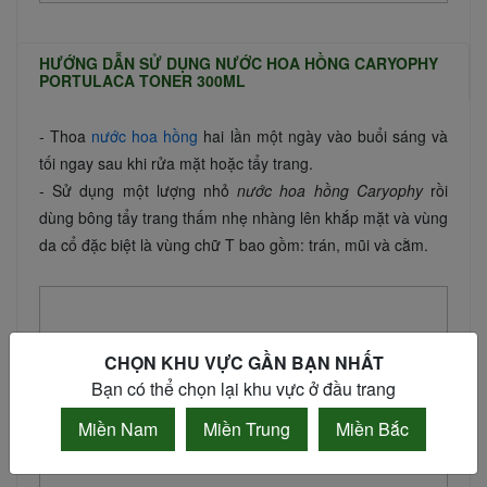
HƯỚNG DẪN SỬ DỤNG NƯỚC HOA HỒNG CARYOPHY
PORTULACA TONER 300ML
- Thoa
nước hoa hồng
hai lần một ngày vào buổi sáng và
tối ngay sau khi rửa mặt hoặc tẩy trang.
- Sử dụng một lượng nhỏ
nước hoa hồng Caryophy
rồi
dùng bông tẩy trang thấm nhẹ nhàng lên khắp mặt và vùng
da cổ đặc biệt là vùng chữ T bao gồm: trán, mũi và cằm.
CHỌN KHU VỰC GẦN BẠN NHẤT
Bạn có thể chọn lại khu vực ở đầu trang
Miền Nam
Miền Trung
Miền Bắc