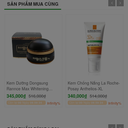
SẢN PHẨM MUA CÙNG
Kem Dưỡng Dongsung
Kem Chống Nắng La Roche-
Rannce Max Whitening
Posay Anthelios-XL
Cream
345,000₫
340,000₫
516,000₫
514,000₫
Còn lại
00
Ngày
06
:
59
:
34
Infinity%
Còn lại
00
Ngày
06
:
59
:
34
Infinity%