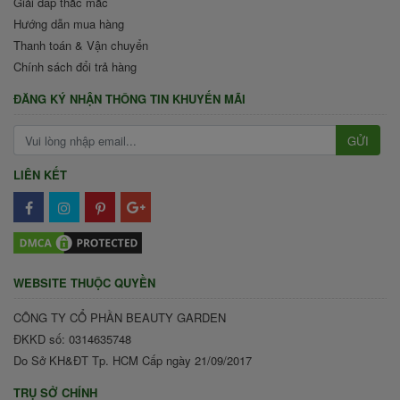
Giải đáp thắc mắc
Hướng dẫn mua hàng
Thanh toán & Vận chuyển
Chính sách đổi trả hàng
ĐĂNG KÝ NHẬN THÔNG TIN KHUYẾN MÃI
GỬI
LIÊN KẾT
WEBSITE THUỘC QUYỀN
CÔNG TY CỔ PHẦN BEAUTY GARDEN
ĐKKD số: 0314635748
Do Sở KH&ĐT Tp. HCM Cấp ngày 21/09/2017
TRỤ SỞ CHÍNH