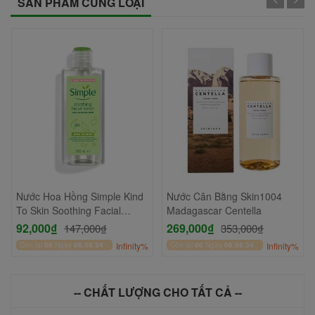
SẢN PHẨM CÙNG LOẠI
Nước Hoa Hồng Simple Kind
Nước Cân Bằng Skin1004
To Skin Soothing Facial
Madagascar Centella
Toner 200ml
92,000₫
269,000₫
147,000₫
353,000₫
Còn lại
00
Ngày
06
:
59
:
34
Infinity%
Còn lại
00
Ngày
06
:
59
:
34
Infinity%
-- CHẤT LƯỢNG CHO TẤT CẢ --