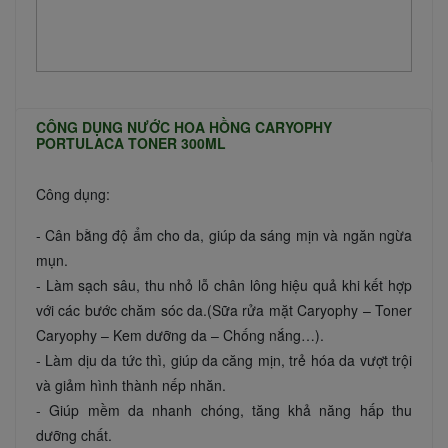
CÔNG DỤNG NƯỚC HOA HỒNG CARYOPHY
PORTULACA TONER 300ML
Công dụng:
- Cân bằng độ ẩm cho da, giúp da sáng mịn và ngăn ngừa
mụn.
- Làm sạch sâu, thu nhỏ lỗ chân lông hiệu quả khi kết hợp
với các bước chăm sóc da.(Sữa rửa mặt Caryophy – Toner
Caryophy – Kem dưỡng da – Chống nắng…).
- Làm dịu da tức thì, giúp da căng mịn, trẻ hóa da vượt trội
và giảm hình thành nếp nhăn.
- Giúp mềm da nhanh chóng, tăng khả năng hấp thu
dưỡng chất.