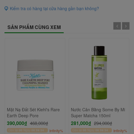
Kiểm tra có hàng tại cửa hàng gần bạn không?
SẢN PHẨM CÙNG XEM
Mặt Nạ Đất Sét Kiehl's Rare
Nước Cân Bằng Some By Mi
Earth Deep Pore
Super Matcha 150ml
390,000₫
281,000₫
468,000₫
294,000₫
Còn lại
00
Ngày
06
:
59
:
34
Infinity%
Còn lại
00
Ngày
06
:
59
:
34
Infinity%