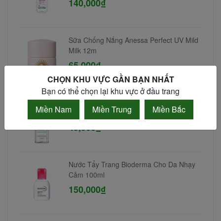
140,000₫
Sữa Chống Nắng Anessa Perfect UV Mild
Milk 12m
65,000₫
CHỌN KHU VỰC GẦN BẠN NHẤT
Bạn có thể chọn lại khu vực ở đầu trang
Nước tẩy trang da dầu mụn Simple 100ml
Miền Nam
Miền Trung
Miền Bắc
49,000₫
Nước Tẩy Trang Bioderma Cho Da Nhạy
Cảm 100ml
150,000₫