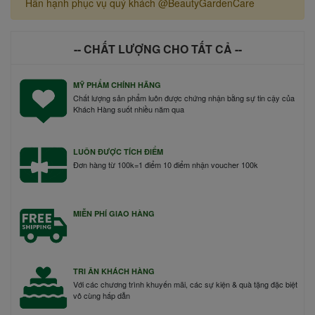
Hân hạnh phục vụ quý khách @BeautyGardenCare
-- CHẤT LƯỢNG CHO TẤT CẢ --
MỸ PHẨM CHÍNH HÃNG
Chất lượng sản phẩm luôn được chứng nhận bằng sự tin cậy của
Khách Hàng suốt nhiều năm qua
LUÔN ĐƯỢC TÍCH ĐIỂM
Đơn hàng từ 100k=1 điểm 10 điểm nhận voucher 100k
MIỄN PHÍ GIAO HÀNG
TRI ÂN KHÁCH HÀNG
Với các chương trình khuyến mãi, các sự kiện & quà tặng đặc biệt
vô cùng hấp dẫn