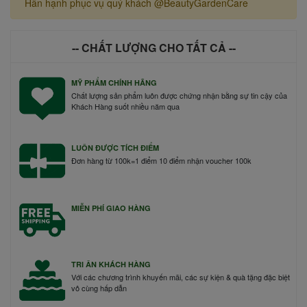
Hân hạnh phục vụ quý khách @BeautyGardenCare
-- CHẤT LƯỢNG CHO TẤT CẢ --
MỸ PHẨM CHÍNH HÃNG
Chất lượng sản phẩm luôn được chứng nhận bằng sự tin cậy của
Khách Hàng suốt nhiều năm qua
LUÔN ĐƯỢC TÍCH ĐIỂM
Đơn hàng từ 100k=1 điểm 10 điểm nhận voucher 100k
MIỄN PHÍ GIAO HÀNG
TRI ÂN KHÁCH HÀNG
Với các chương trình khuyến mãi, các sự kiện & quà tặng đặc biệt
vô cùng hấp dẫn