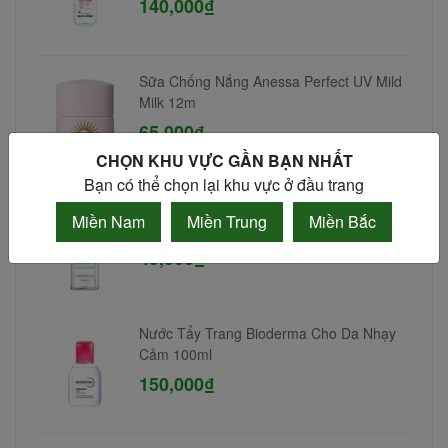
140,000₫
Sữa Chống Nắng Anessa Perfect UV Mild
Milk 12m
65,000₫
CHỌN KHU VỰC GẦN BẠN NHẤT
Bạn có thể chọn lại khu vực ở đầu trang
Nước tẩy trang da dầu mụn Simple 100ml
Miền Nam
Miền Trung
Miền Bắc
49,000₫
Nước Tẩy Trang Bioderma Cho Da Nhạy
Cảm 100ml
150,000₫