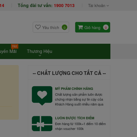
14
Tổng đài tư vấn:
1900 7013
Tài khoản
Yêu thích
Giỏ hàng
0
0
Hot
uyến Mãi
Thương Hiệu
-- CHẤT LƯỢNG CHO TẤT CẢ --
MỸ PHẨM CHÍNH HÃNG
Chất lượng sản phẩm luôn được
chứng nhận bằng sự tin cậy của
Khách Hàng suốt nhiều năm qua
LUÔN ĐƯỢC TÍCH ĐIỂM
Đơn hàng từ 100k=1 điểm 10 điểm
nhận voucher 100k