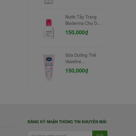
Nước Tẩy Trang
Bioderma Cho Da
Nhạy Cảm 100ml
150,000₫
Sữa Dưỡng Thể
Vaseline
Niacinamide 300ml
150,000₫
ĐĂNG KÝ NHẬN THÔNG TIN KHUYẾN MÃI
GỬI