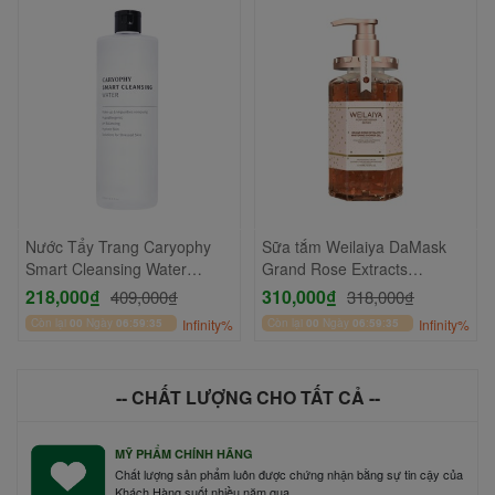
Nước Tẩy Trang Caryophy
Sữa tắm Weilaiya DaMask
Smart Cleansing Water
Grand Rose Extracts
500ml
Whitening Shower Gel 450ml
218,000₫
310,000₫
409,000₫
318,000₫
Còn lại
00
Ngày
06
:
59
:
34
Infinity%
Còn lại
00
Ngày
06
:
59
:
34
Infinity%
-- CHẤT LƯỢNG CHO TẤT CẢ --
MỸ PHẨM CHÍNH HÃNG
Chất lượng sản phẩm luôn được chứng nhận bằng sự tin cậy của
Khách Hàng suốt nhiều năm qua