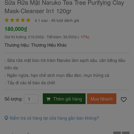
Sữa Rửa Mặt Naruko Tea Tree Purifying Clay
Mask-Cleanser In1 120gr
4.1
sao -
45
lượt đánh giá
180,000₫
Giá thị trường:
216,000₫
- Tiết kiệm:
36,000₫
(
- 17%
)
Thương hiệu: Thương Hiệu Khác
- Sữa rửa mặt bùn trà tràm Naruko làm sạch sâu, cân bằng dầu
trên da
- Ngăn ngừa, hạn chế sinh mụn đầu đen, mụn trứng cá
- Tẩy đi các tế bào da chết
Thêm giỏ hàng
Mua Nhanh
Số lượng:
Kiểm tra có hàng tại cửa hàng gần bạn không?