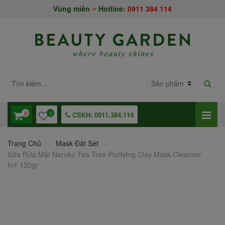
Vùng miền
Hotline:
0911 384 114
0
0
CSKH: 0911.384.114
Trang Chủ
Mask Đất Sét
Sữa Rửa Mặt Naruko Tea Tree Purifying Clay Mask-Cleanser
In1 120gr