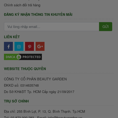
Chính sách đổi trả hàng
ĐĂNG KÝ NHẬN THÔNG TIN KHUYẾN MÃI
GỬI
LIÊN KẾT
WEBSITE THUỘC QUYỀN
CÔNG TY CỔ PHẦN BEAUTY GARDEN
ĐKKD số: 0314635748
Do Sở KH&ĐT Tp. HCM Cấp ngày 21/09/2017
TRỤ SỞ CHÍNH
Địa chỉ: 255 Bình Lợi, P. 13, Q. Bình Thạnh. Tp.HCM
Tel: 02 873 000 283 - Email: info@beautygarden.vn