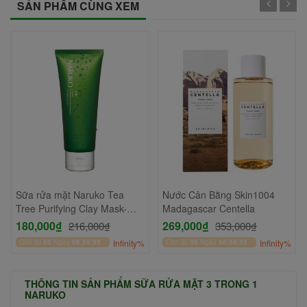
SẢN PHẨM CÙNG XEM
Sữa rửa mặt Naruko Tea
Nước Cân Bằng Skin1004
Tree Purifying Clay Mask-
Madagascar Centella
Cleanser In1 120gr
180,000₫
269,000₫
216,000₫
353,000₫
Còn lại
00
Ngày
06
:
59
:
34
Infinity%
Còn lại
00
Ngày
06
:
59
:
34
Infinity%
THÔNG TIN SẢN PHẨM SỮA RỬA MẶT 3 TRONG 1
NARUKO