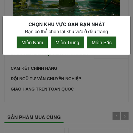
CHỌN KHU VỰC GẦN BẠN NHẤT
Bạn có thể chọn lại khu vực ở đầu trang
Miền Nam
Miền Trung
Miền Bắc
LÝ DO NÊN MUA TẠI BEAUTY GARDEN
CAM KẾT CHÍNH HÃNG
ĐỘI NGŨ TƯ VẤN CHUYÊN NGHIỆP
GIAO HÀNG TRÊN TOÀN QUỐC
SẢN PHẨM MUA CÙNG