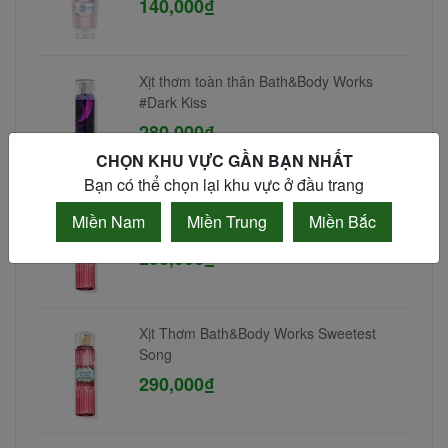
140,000₫
Xịt thơm toàn thân Bath&Body Works
#Dark Kiss
280,000₫
CHỌN KHU VỰC GẦN BẠN NHẤT
Bạn có thể chọn lại khu vực ở đầu trang
Xịt Thơm Bath&Body Works Sweetest
Miền Nam
Miền Trung
Miền Bắc
Song
290,000₫
Xịt Thơm Bath&Body Works Sweetest
Song
290,000₫