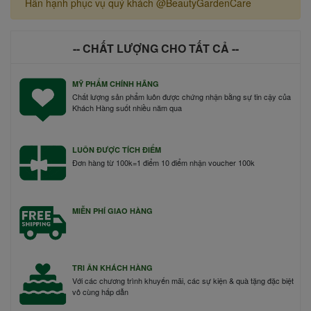
Hân hạnh phục vụ quý khách @BeautyGardenCare
-- CHẤT LƯỢNG CHO TẤT CẢ --
MỸ PHẨM CHÍNH HÃNG
Chất lượng sản phẩm luôn được chứng nhận bằng sự tin cậy của
Khách Hàng suốt nhiều năm qua
LUÔN ĐƯỢC TÍCH ĐIỂM
Đơn hàng từ 100k=1 điểm 10 điểm nhận voucher 100k
MIỄN PHÍ GIAO HÀNG
TRI ÂN KHÁCH HÀNG
Với các chương trình khuyến mãi, các sự kiện & quà tặng đặc biệt
vô cùng hấp dẫn