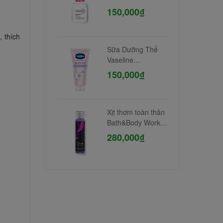
Nhạy Cảm 100ml
150,000₫
 thích
Sữa Dưỡng Thể
Vaseline
Niacinamide 300ml
150,000₫
Xịt thơm toàn thân
Bath&Body Works
#Dark Kiss
280,000₫