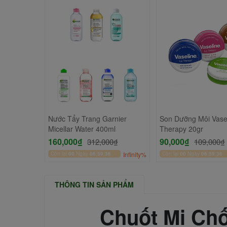
tee Lauder
Nước Tẩy Trang Garnier
Son Dưỡng Môi Vasel
plex
Micellar Water 400ml
Therapy 20gr
0₫
160,000₫
90,000₫
312,000₫
109,000₫
Infinity%
Còn lại
00
Ngày
06
:
59
:
34
Infinity%
Còn lại
00
Ngày
06
:
59
:
34
THÔNG TIN SẢN PHẨM
Chuốt Mi Chốn