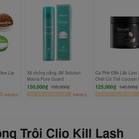
ine Lip
Xịt chống nắng JM Solution
Cà Phê Đắk Lắk Làm
Mama Pure Guard
Chết Cơ Thể Cocoon 
Body Polish 200ml
150,000₫
125,000₫
195,000₫
140,000₫
Infinity%
Còn lại
00
Ngày
06
:
59
:
34
Infinity%
Còn lại
00
Ngày
06
:
59
:
34
g Trôi Clio Kill Lash