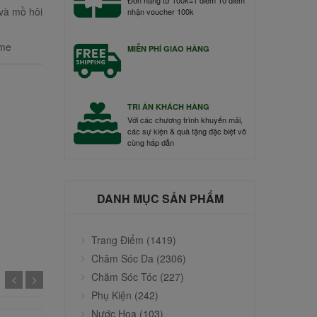
 và mồ hôi
nhận voucher 100k
lume
MIỄN PHÍ GIAO HÀNG
TRI ÂN KHÁCH HÀNG
Với các chương trình khuyến mãi,
các sự kiện & quà tặng đặc biệt vô
cùng hấp dẫn
DANH MỤC SẢN PHẨM
Trang Điểm (1419)
Chăm Sóc Da (2306)
Chăm Sóc Tóc (227)
Phụ Kiện (242)
Nước Hoa (103)