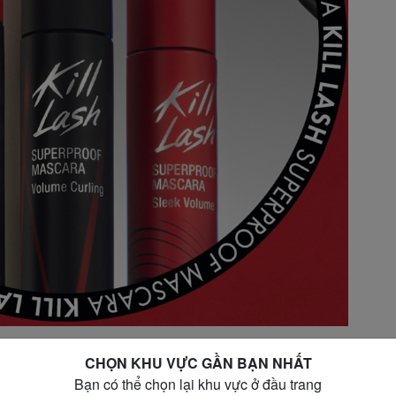
 mi Clio Kill Lash Superproof
CHỌN KHU VỰC GẦN BẠN NHẤT
Bạn có thể chọn lại khu vực ở đầu trang