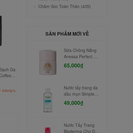
Chăm Sóc Toàn Thân (435)
SẢN PHẨM MỚI VỀ
Sữa Chống Nắng
Anessa Perfect UV
Mild Milk 12m
65,000₫
Chuốt Mi Maybelline The
Huyết thanh Estee Lau
 Sạch Da
Hyper Curl
Advanced Night Repair
Coffee
100,000₫
170,000₫
142,000₫
245,000₫
Còn lại
00
Ngày
06
:
59
:
34
Infinity%
Còn lại
00
Ngày
06
:
59
:
34
Nước tẩy trang da
Infinity%
dầu mụn Simple
100ml
49,000₫
Nước Tẩy Trang
Bioderma Cho Da