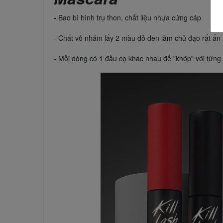
-
Bao bì hình trụ thon, chất liệu nhựa cứng cáp
- Chất vỏ nhám lấy 2 màu đỏ đen làm chủ đạo rất ẩn
- Mỗi dòng có 1 đầu cọ khác nhau để "khớp" với từn