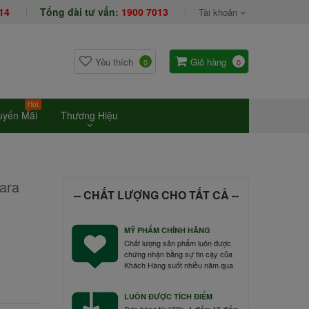
14
Tổng đài tư vấn:
1900 7013
Tài khoản
Yêu thích
Giỏ hàng
0
0
Hot
uyến Mãi
Thương Hiệu
cara
-- CHẤT LƯỢNG CHO TẤT CẢ --
MỸ PHẨM CHÍNH HÃNG
Chất lượng sản phẩm luôn được
chứng nhận bằng sự tin cậy của
Khách Hàng suốt nhiều năm qua
LUÔN ĐƯỢC TÍCH ĐIỂM
Đơn hàng từ 100k=1 điểm 10 điểm