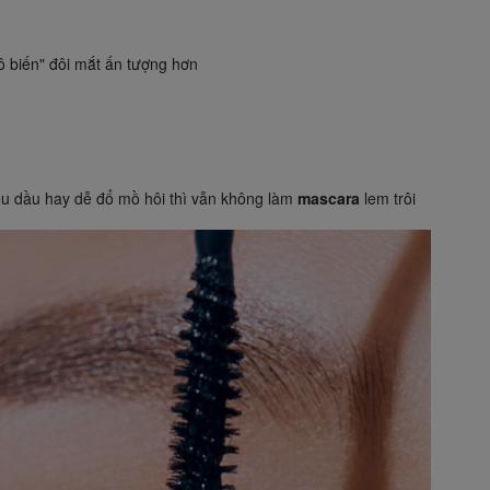
hô biến" đôi mắt ấn tượng hơn
ều dầu hay dễ đổ mồ hôi thì vẫn không làm
mascara
lem trôi