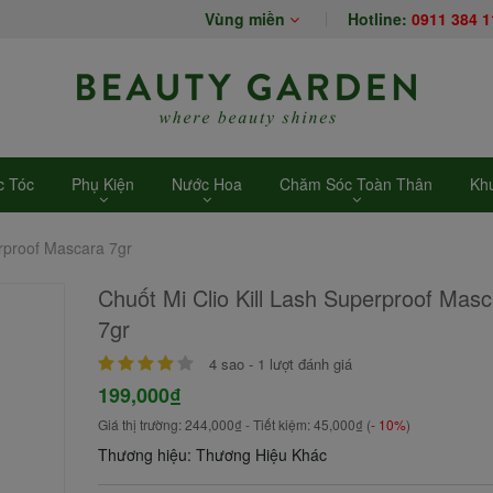
Vùng miền
Hotline:
0911 384 1
 Tóc
Phụ Kiện
Nước Hoa
Chăm Sóc Toàn Thân
Kh
erproof Mascara 7gr
Chuốt Mi Clio Kill Lash Superproof Mas
7gr
4
sao -
1
lượt đánh giá
199,000₫
Giá thị trường:
244,000₫
- Tiết kiệm:
45,000₫
(
- 10%
)
Thương hiệu: Thương Hiệu Khác