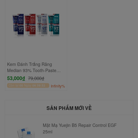
Kem Đánh Trắng Răng
Median 93% Tooth-Paste
120g
53,000₫
79,000₫
Còn lại
00
Ngày
06
:
59
:
51
Infinity%
SẢN PHẨM MỚI VỀ
Mặt Mạ Yuejin B5 Repair Control EGF
25ml