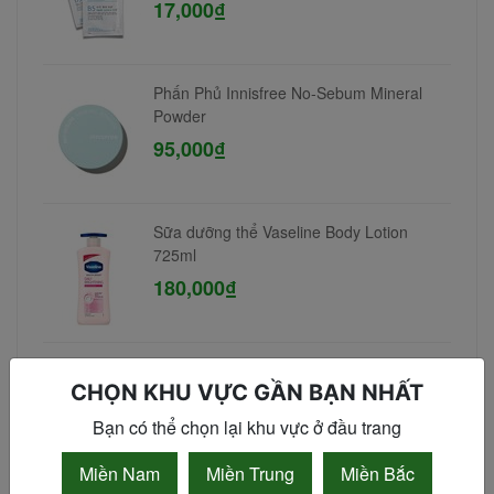
17,000₫
Phấn Phủ Innisfree No-Sebum Mineral
Powder
95,000₫
Sữa dưỡng thể Vaseline Body Lotion
725ml
180,000₫
Tẩy da chết Exclusive Cosmetic Gel Scrub
CHỌN KHU VỰC GẦN BẠN NHẤT
Coffee Cinnamon Cloves 380gr
90,000₫
Bạn có thể chọn lại khu vực ở đầu trang
Miền Nam
Miền Trung
Miền Bắc