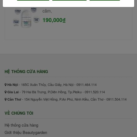
Lăn khử mùi Etiaxil 15ml #Cho da nhạy
cảm,
190,000₫
HỆ THỐNG CỬA HÀNG
- 165C Xuân Thủy, Cầu Giấy, Hà Nội - 0911.464.114
Hà Nội
- 79 Hai Bà Trưng, P.Diên Hồng, Tp.Pleiku - 0911.520.114
Gia Lai
- 154 Nguyễn Việt Hồng, P.An Phú, Ninh Kiều, Cần Thơ - 0911.504.114
Cần Thơ
VỀ CHÚNG TÔI
Hệ thống cửa hàng
Giới thiệu Beautygarden