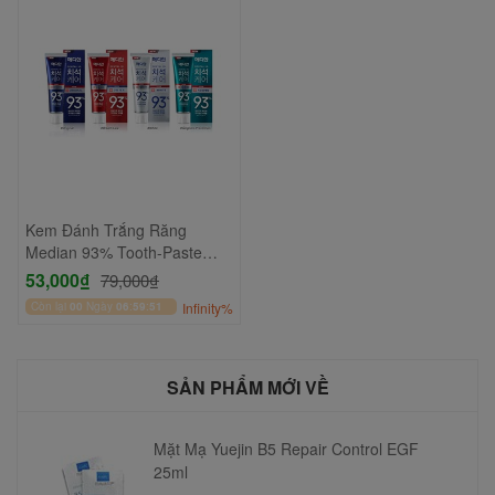
Kem Đánh Trắng Răng
Median 93% Tooth-Paste
120g
53,000₫
79,000₫
Còn lại
00
Ngày
06
:
59
:
51
Infinity%
SẢN PHẨM MỚI VỀ
Mặt Mạ Yuejin B5 Repair Control EGF
25ml