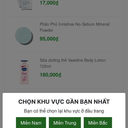
17,000₫
Phấn Phủ Innisfree No-Sebum Mineral
Powder
95,000₫
Sữa dưỡng thể Vaseline Body Lotion
725ml
180,000₫
Tẩy da chết Exclusive Cosmetic Gel Scrub
CHỌN KHU VỰC GẦN BẠN NHẤT
Coffee Cinnamon Cloves 380gr
90,000₫
Bạn có thể chọn lại khu vực ở đầu trang
Miền Nam
Miền Trung
Miền Bắc