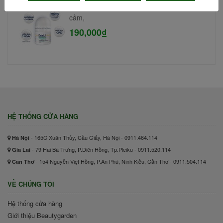
Lăn khử mùi Etiaxil 15ml #Cho da nhạy
cảm,
190,000₫
HỆ THỐNG CỬA HÀNG
- 165C Xuân Thủy, Cầu Giấy, Hà Nội - 0911.464.114
Hà Nội
- 79 Hai Bà Trưng, P.Diên Hồng, Tp.Pleiku - 0911.520.114
Gia Lai
- 154 Nguyễn Việt Hồng, P.An Phú, Ninh Kiều, Cần Thơ - 0911.504.114
Cần Thơ
VỀ CHÚNG TÔI
Hệ thống cửa hàng
Giới thiệu Beautygarden