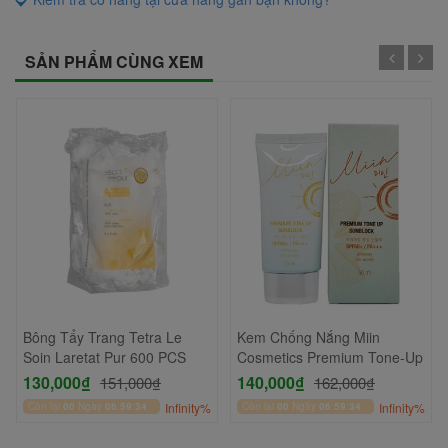
SẢN PHẨM CÙNG XEM
Bông Tẩy Trang Tetra Le
Kem Chống Nắng Miin
Soin Laretat Pur 600 PCS
Cosmetics Premium Tone-Up
130,000₫
140,000₫
151,000₫
162,000₫
Còn lại
00
Ngày
06
:
59
:
33
Infinity%
Còn lại
00
Ngày
06
:
59
:
33
Infinity%