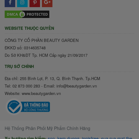
WEBSITE THUỘC QUYỀN
CÔNG TY CỔ PHẦN BEAUTY GARDEN
ĐKKD số: 0314635748
Do Sở KH&ĐT Tp. HCM Cấp ngày 21/09/2017
TRỤ SỞ CHÍNH
Địa chỉ: 255 Bình Lợi, P. 13, Q. Bình Thạnh. Tp.HCM
Tel: 02 873 000 283 - Email: info@beautygarden.vn
Website: www.beautygarden.vn
Hệ Thống Phân Phối Mỹ Phẩm Chính Hãng
Xu hướng tìm kiếm:
son
,
kem duong
,
innisfree
,
sua rua mat the