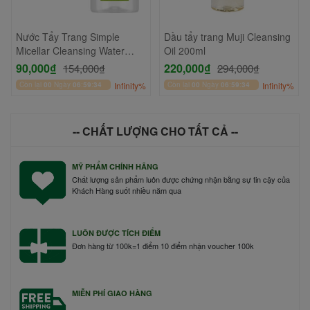
Nước Tẩy Trang Simple
Dầu tẩy trang Muji Cleansing
Micellar Cleansing Water
Oil 200ml
200ml
90,000₫
220,000₫
154,000₫
294,000₫
Còn lại
00
Ngày
06
:
59
:
33
Infinity%
Còn lại
00
Ngày
06
:
59
:
33
Infinity%
-- CHẤT LƯỢNG CHO TẤT CẢ --
MỸ PHẨM CHÍNH HÃNG
Chất lượng sản phẩm luôn được chứng nhận bằng sự tin cậy của
Khách Hàng suốt nhiều năm qua
LUÔN ĐƯỢC TÍCH ĐIỂM
Đơn hàng từ 100k=1 điểm 10 điểm nhận voucher 100k
MIỄN PHÍ GIAO HÀNG