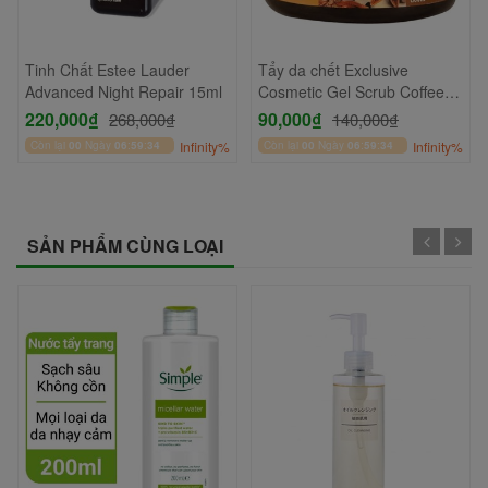
Tinh Chất Estee Lauder
Tẩy da chết Exclusive
Advanced Night Repair 15ml
Cosmetic Gel Scrub Coffee
Cinnamon Cloves 380gr
220,000₫
90,000₫
268,000₫
140,000₫
Còn lại
00
Ngày
06
:
59
:
33
Infinity%
Còn lại
00
Ngày
06
:
59
:
33
Infinity%
SẢN PHẨM CÙNG LOẠI