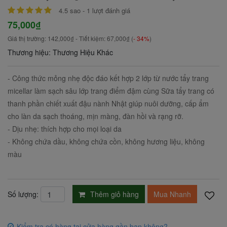
4.5
sao -
1
lượt đánh giá
75,000₫
Giá thị trường:
142,000₫
- Tiết kiệm:
67,000₫
(
- 34%
)
Thương hiệu: Thương Hiệu Khác
- Công thức mỏng nhẹ độc đáo kết hợp 2 lớp từ nước tẩy trang
micellar làm sạch sâu lớp trang điểm đậm cùng Sữa tẩy trang có
thanh phần chiết xuất đậu nành Nhật giúp nuôi dưỡng, cấp ẩm
cho làn da sạch thoáng, mịn màng, đàn hồi và rạng rỡ.
- Dịu nhẹ: thích hợp cho mọi loại da
- Không chứa dầu, không chứa cồn, không hương liệu, không
màu
Thêm giỏ hàng
Mua Nhanh
Số lượng:
Kiểm tra có hàng tại cửa hàng gần bạn không?