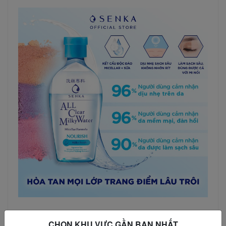
CHỌN KHU VỰC GẦN BẠN NHẤT
HƯỚNG DẪN SỬ DỤNG