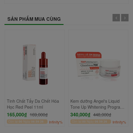
SẢN PHẨM MUA CÙNG
Tinh Chất Tẩy Da Chết Hóa
Kem dưỡng Angel's Liquid
Học Red Peel 11ml
Tone Up Whitening Program
Glutathione 700 V-Cream
165,000₫
340,000₫
169,000₫
448,000₫
50ml
Còn lại
00
Ngày
06
:
59
:
26
Infinity%
Còn lại
00
Ngày
06
:
59
:
26
Infinity%