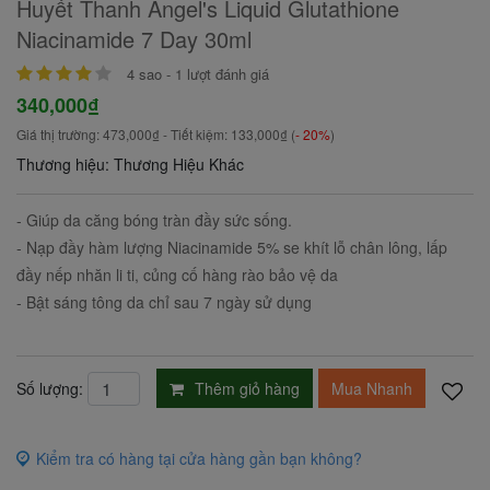
Huyết Thanh Angel's Liquid Glutathione
Niacinamide 7 Day 30ml
4
sao -
1
lượt đánh giá
340,000₫
Giá thị trường:
473,000₫
- Tiết kiệm:
133,000₫
(
- 20%
)
Thương hiệu: Thương Hiệu Khác
- Giúp da căng bóng tràn đầy sức sống.
- Nạp đầy hàm lượng Niacinamide 5% se khít lỗ chân lông, lấp
đầy nếp nhăn li ti, củng cố hàng rào bảo vệ da
- Bật sáng tông da chỉ sau 7 ngày sử dụng
Thêm giỏ hàng
Mua Nhanh
Số lượng:
Kiểm tra có hàng tại cửa hàng gần bạn không?