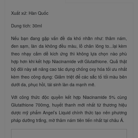
Xuất xứ: Hàn Quốc
Dung tích: 30ml
Nếu bạn đang gặp vấn đề da khó nhằn như: thâm nám,
đen sạm, làn da không đều màu, lỗ chân lông to...lại kèm
theo nhạy cảm dễ kích ứng thì không lựa chọn nào phù
hợp hơn khi kết hợp Niacinamide với Glutathione. Quả thật
bộ đôi này sẽ nâng cao tác dụng chống oxy hóa tối ưu nhất
kèm theo công dụng: Giảm triệt để các sắc tố tối màu bên
dưới da, phục hồi, tái sinh làn da mạnh mẽ.
Với công thức độc quyền kết hợp Niacinamide 5% cùng
Glutathione 700mg, huyết thanh mới nhất từ thương hiệu
dược mỹ phẩm Angel’s Liquid chính thức tạo nên phương
pháp dưỡng trắng, mờ thâm nám tiên tiến nhất tại châu Á.