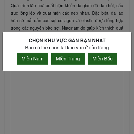
Quá trình lão hoá xuất hiện khiến da giảm độ đàn hồi, cấu
trúc lỏng lẻo và xuất hiện các nếp nhăn. Đặc biệt, da lão
hóa sẽ mất dần các sợi collagen và elastin được tổng hợp
trong các nguyên bào sợi. Niacinamide giúp kích thích quá
trình tổng hợp protein và collagen làm giảm tình trạng da
CHỌN KHU VỰC GẦN BẠN NHẤT
khô sần, hạn chế được xuất hiện nếp nhăn, hiện tượng
Bạn có thể chọn lại khu vực ở đầu trang
sạm giúp da trông luôn căng mọng và mịn màng tự nhiên.
Miền Nam
Miền Trung
Miền Bắc