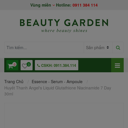
Vùng miền
Hotline:
0911 384 114
0
0
CSKH: 0911.384.114
Trang Chủ
Essence - Serum - Ampoule
Huyết Thanh Angel's Liquid Glutathione Niacinamide 7 Day
30ml