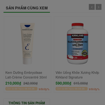
SẢN PHẨM CÙNG XEM
Kem Dưỡng Embryolisse
Viên Uống Khỏe Xương Khớp
Lait-Crème Concentré 30ml
Kirkland Signature
210,000₫
590,000₫
242,000₫
615,000₫
Còn lại
00
Ngày
06
:
59
:
26
Infinity%
Còn lại
00
Ngày
06
:
59
:
26
Infinity%
THÔNG TIN SẢN PHẨM