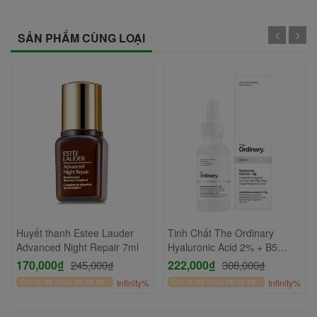
SẢN PHẨM CÙNG LOẠI
Huyết thanh Estee Lauder
Tinh Chất The Ordinary
Advanced Night Repair 7ml
Hyaluronic Acid 2% + B5
30ml
170,000₫
222,000₫
245,000₫
308,000₫
Còn lại
00
Ngày
06
:
59
:
26
Infinity%
Còn lại
00
Ngày
06
:
59
:
26
Infinity%