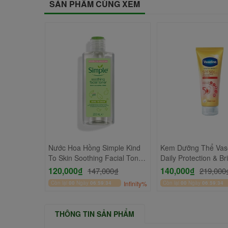
SẢN PHẨM CÙNG XEM
tion
Nước Hoa Hồng Simple Kind
Kem Dưỡng Thể Vase
tic
To Skin Soothing Facial Toner
Daily Protection & Br
0₫
200ml
Serum SPF50+/PA++
120,000₫
140,000₫
147,000₫
219,000
Infinity%
Còn lại
00
Ngày
06
:
59
:
34
Infinity%
Còn lại
00
Ngày
06
:
59
:
34
THÔNG TIN SẢN PHẨM