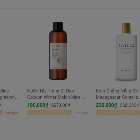
line
Nước Tẩy Trang Bí Đao
Kem Chống Nắng Ski
ightening
Cocoon Winter Melon Micellar
Madagascar Centella A
++ 300ml
Water 500ml
Suncream SPF50+/P
190,000₫
230,000₫
₫
297,000₫
362,000₫
50ml
Infinity%
Còn lại
00
Ngày
06
:
59
:
34
Infinity%
Còn lại
00
Ngày
06
:
59
:
34