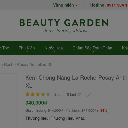
Vùng miền
Hotline:
0911 384 1
 Tóc
Phụ Kiện
Nước Hoa
Chăm Sóc Toàn Thân
Kh
a Roche-Posay Anthelios-XL
Kem Chống Nắng La Roche-Posay Anthe
XL
4
sao -
5
lượt đánh giá
340,000₫
Giá thị trường:
514,000₫
- Tiết kiệm:
174,000₫
(
- 34%
)
Thương hiệu: Thương Hiệu Khác