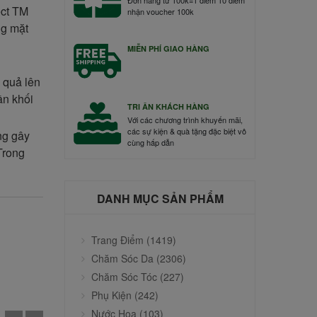
ect TM
nhận voucher 100k
ng mặt
MIỄN PHÍ GIAO HÀNG
 quả lên
ần khối
TRI ÂN KHÁCH HÀNG
Với các chương trình khuyến mãi,
các sự kiện & quà tặng đặc biệt vô
ng gây
cùng hấp dẫn
Trong
DANH MỤC SẢN PHẨM
Trang Điểm (1419)
Chăm Sóc Da (2306)
Chăm Sóc Tóc (227)
Phụ Kiện (242)
Nước Hoa (103)