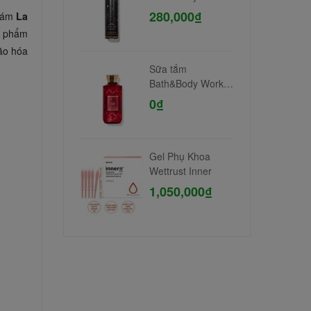
236ml #Into the
280,000₫
 đám
La
Night
n phẩm
ão hóa
Sữa tắm
Bath&Body Work
#Inner Angel
0₫
Gel Phụ Khoa
Wettrust Inner
1,050,000₫