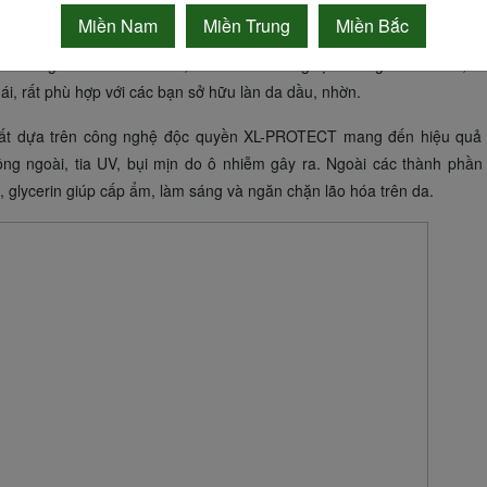
Miền Nam
Miền Trung
Miền Bắc
 chóng thẩm thấu vào da, hoàn toàn không tạo cảm giác nhờn rít, kh
ái, rất phù hợp với các bạn sở hữu làn da dầu, nhờn.
uất dựa trên công nghệ độc quyền XL-PROTECT mang đến hiệu quả
ồng ngoài, tia UV, bụi mịn do ô nhiễm gây ra. Ngoài các thành phần
 glycerin giúp cấp ẩm, làm sáng và ngăn chặn lão hóa trên da.