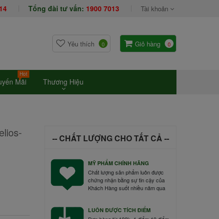
14
Tổng đài tư vấn:
1900 7013
Tài khoản
Yêu thích
Giỏ hàng
0
0
Hot
uyến Mãi
Thương Hiệu
lios-
-- CHẤT LƯỢNG CHO TẤT CẢ --
MỸ PHẨM CHÍNH HÃNG
Chất lượng sản phẩm luôn được
chứng nhận bằng sự tin cậy của
Khách Hàng suốt nhiều năm qua
LUÔN ĐƯỢC TÍCH ĐIỂM
Đơn hàng từ 100k=1 điểm 10 điểm