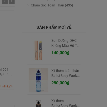
Chăm Sóc Toàn Thân (435)
SẢN PHẨM MỚI VỀ
Son Dưỡng DHC
Không Màu Hỗ Trợ
Giảm Thâm Môi
140,000₫
Sữa Rửa Mặt Cerave
Che khuyết điểm The Saem
n1004
Xịt thơm toàn thân
Foaming Facial Cleanser
SPF28/PA++ 6.5gr #1.0
ir-Fit
Bath&Body Work
473ml
370,000₫
79,000₫
535,500₫
106,000₫
A++++
236ml Gingham
280,000₫
Còn lại
00
Ngày
06
:
59
:
34
Infinity%
Còn lại
00
Ngày
06
:
59
:
34
Infinity%
Xịt thơm
Bath&Body Work