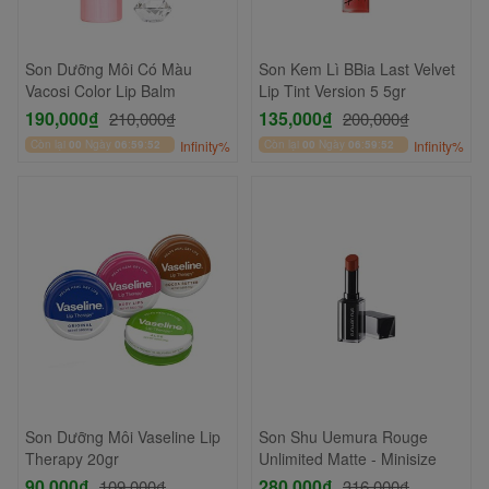
Son Dưỡng Môi Có Màu
Son Kem Lì BBia Last Velvet
Vacosi Color Lip Balm
Lip Tint Version 5 5gr
190,000₫
135,000₫
210,000₫
200,000₫
Còn lại
00
Ngày
06
:
59
:
52
Infinity%
Còn lại
00
Ngày
06
:
59
:
52
Infinity%
Son Dưỡng Môi Vaseline Lip
Son Shu Uemura Rouge
Therapy 20gr
Unlimited Matte - Minisize
90,000₫
280,000₫
109,000₫
316,000₫