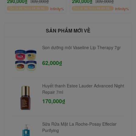
290,000₫
290,000₫
309,000₫
309,000₫
Còn lại
00
Ngày
06
:
59
:
52
Infinity%
Còn lại
00
Ngày
06
:
59
:
52
Infinity%
SẢN PHẨM MỚI VỀ
Son dưỡng môi Vaseline Lip Therapy 7gr
62,000₫
Huyết thanh Estee Lauder Advanced Night
Repair 7ml
170,000₫
Sữa Rửa Mặt La Roche-Posay Effeclar
Purifying