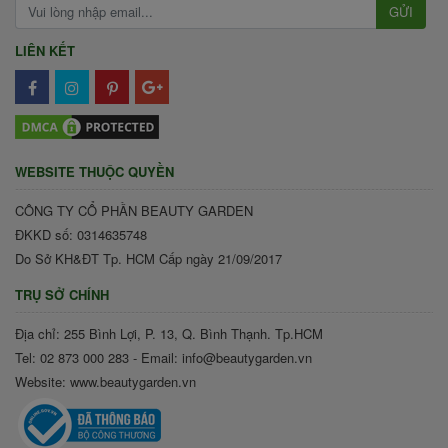
GỬI
LIÊN KẾT
WEBSITE THUỘC QUYỀN
CÔNG TY CỔ PHẦN BEAUTY GARDEN
ĐKKD số: 0314635748
Do Sở KH&ĐT Tp. HCM Cấp ngày 21/09/2017
TRỤ SỞ CHÍNH
Địa chỉ: 255 Bình Lợi, P. 13, Q. Bình Thạnh. Tp.HCM
Tel: 02 873 000 283 - Email: info@beautygarden.vn
Website: www.beautygarden.vn