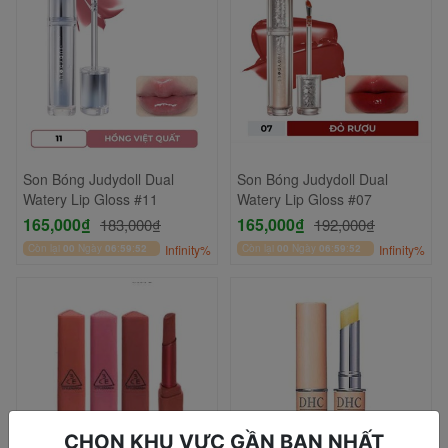
Son Bóng Judydoll Dual
Son Bóng Judydoll Dual
Watery Lip Gloss #11
Watery Lip Gloss #07
165,000₫
165,000₫
183,000₫
192,000₫
Còn lại
00
Ngày
06
:
59
:
52
Infinity%
Còn lại
00
Ngày
06
:
59
:
52
Infinity%
CHỌN KHU VỰC GẦN BẠN NHẤT