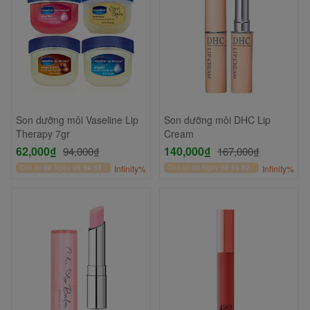
Son dưỡng môi Vaseline Lip
Son dưỡng môi DHC Lip
Therapy 7gr
Cream
62,000₫
140,000₫
94,000₫
167,000₫
Còn lại
00
Ngày
06
:
59
:
52
Infinity%
Còn lại
00
Ngày
06
:
59
:
52
Infinity%