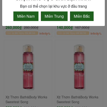
Bạn có thể chọn lại khu vực ở đầu trang
Miền Nam
Miền Trung
Miền Bắc
Son kem lì 3CE Stylenanda
Son Dưỡng DHC Không Màu
Sketchstick Soft Clay
Hỗ Trợ Giảm Thâm Môi
260,000₫
140,000₫
280,000₫
167,000₫
Còn lại
00
Ngày
06
:
59
:
52
Infinity%
Còn lại
00
Ngày
06
:
59
:
52
Infinity%
Xịt Thơm Bath&Body Works
Xịt Thơm Bath&Body Works
Sweetest Song
Sweetest Song