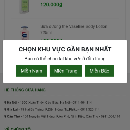
120,000₫
Sữa dưỡng thể Vaseline Body Lotion
725ml
180,000₫
CHỌN KHU VỰC GẦN BẠN NHẤT
Bạn có thể chọn lại khu vực ở đầu trang
Miền Nam
Miền Trung
Miền Bắc
HỆ THỐNG CỬA HÀNG
- 165C Xuân Thủy, Cầu Giấy, Hà Nội - 0911.464.114
Hà Nội
- 79 Hai Bà Trưng, P.Diên Hồng, Tp.Pleiku - 0911.520.114
Gia Lai
- 154 Nguyễn Việt Hồng, P.An Phú, Ninh Kiều, Cần Thơ - 0911.504.114
Cần Thơ
VỀ CHÚNG TÔI