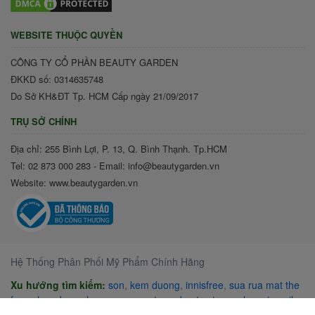
WEBSITE THUỘC QUYỀN
CÔNG TY CỔ PHẦN BEAUTY GARDEN
ĐKKD số: 0314635748
Do Sở KH&ĐT Tp. HCM Cấp ngày 21/09/2017
TRỤ SỞ CHÍNH
Địa chỉ: 255 Bình Lợi, P. 13, Q. Bình Thạnh. Tp.HCM
Tel: 02 873 000 283 - Email: info@beautygarden.vn
Website: www.beautygarden.vn
Hệ Thống Phân Phối Mỹ Phẩm Chính Hãng
Xu hướng tìm kiếm:
son
,
kem duong
,
innisfree
,
sua rua mat the
face shop
,
kem chong nang
,
mat na
,
dau tay trang cleansing oil
the face shop 200ml
,
neutrogena
,
3ce
,
xit khoang
,