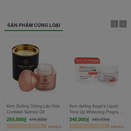
SẢN PHẨM CÙNG LOẠI
Kem Dưỡng Chống Lão Hóa
Kem dưỡng Angel's Liquid
Cre9skin Salmon Oil
Tone Up Whitening Program
Glutathione 700 V-Cream
265,000₫
340,000₫
414,000₫
448,000₫
50ml
Còn lại
00
Ngày
06
:
59
:
33
Infinity%
Còn lại
00
Ngày
06
:
59
:
33
Infinity%