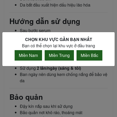
Da bắt đầu xuất hiện dấu hiệu lão hóa
Hướng dẫn sử dụng
Sau bước serum
Lấy
1 viên nang Vitamin + gel
theo tỷ lệ phù
CHỌN KHU VỰC GẦN BẠN NHẤT
hợp:
Bạn có thể chọn lại khu vực ở đầu trang
Da dầu: tăng gel
Miền Nam
Miền Trung
Miền Bắc
Da khô: tăng viên nang
Trộn đều và thoa lên mặt & cổ
Sử dụng
2 lần/ngày (sáng & tối)
Ban ngày nên dùng kem chống nắng để bảo vệ
da
Bảo quản
Đậy kín nắp sau khi sử dụng
Bảo quản nơi khô ráo, thoáng mát