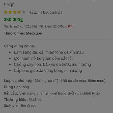
55gr
4
sao -
1
lượt đánh giá
380,000₫
Giá thị trường:
402,000₫
- Tiết kiệm:
22,000₫
(
- 6%
)
Thương hiệu: Medicube
Công dụng chính:
Làm sáng da, cải thiện tone da xỉn màu
Mờ thâm, hỗ trợ giảm đốm sắc tố
Chống oxy hóa, bảo vệ da trước môi trường
Cấp ẩm, giúp da căng bóng mịn màng
Loại da phù hợp:
Mọi loại da (đặc biệt da xỉn màu, thâm mụn)
Dung tích:
55g
Kết cấu:
Viên nang Vitamin + gel trong suốt (tùy chỉnh tỷ lệ)
Thương hiệu:
Medicube
Xuất xứ:
Hàn Quốc