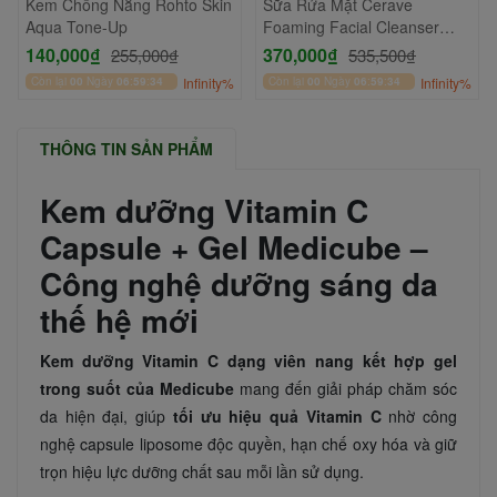
Kem Chống Nắng Rohto Skin
Sữa Rửa Mặt Cerave
Aqua Tone-Up
Foaming Facial Cleanser
473ml
140,000₫
370,000₫
255,000₫
535,500₫
Còn lại
00
Ngày
06
:
59
:
33
Infinity%
Còn lại
00
Ngày
06
:
59
:
33
Infinity%
THÔNG TIN SẢN PHẨM
Kem dưỡng Vitamin C
Capsule + Gel Medicube –
Công nghệ dưỡng sáng da
thế hệ mới
Kem dưỡng Vitamin C dạng viên nang kết hợp gel
trong suốt của Medicube
mang đến giải pháp chăm sóc
da hiện đại, giúp
tối ưu hiệu quả Vitamin C
nhờ công
nghệ capsule liposome độc quyền, hạn chế oxy hóa và giữ
trọn hiệu lực dưỡng chất sau mỗi lần sử dụng.