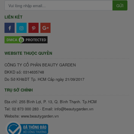
GỬI
LIÊN KẾT
WEBSITE THUỘC QUYỀN
CÔNG TY CỔ PHẦN BEAUTY GARDEN
ĐKKD số: 0314635748
Do Sở KH&ĐT Tp. HCM Cấp ngày 21/09/2017
TRỤ SỞ CHÍNH
Địa chỉ: 255 Bình Lợi, P. 13, Q. Bình Thạnh. Tp.HCM
Tel: 02 873 000 283 - Email: info@beautygarden.vn
Website: www.beautygarden.vn