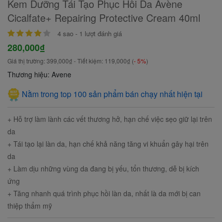
Kem Dưỡng Tái Tạo Phục Hồi Da Avène
Cicalfate+ Repairing Protective Cream 40ml
4
sao -
1
lượt đánh giá
280,000₫
Giá thị trường:
399,000₫
- Tiết kiệm:
119,000₫
(
- 5%
)
Thương hiệu: Avene
Nằm trong top 100 sản phẩm bán chạy nhất hiện tại
+ Hỗ trợ làm lành các vết thương hở, hạn chế việc sẹo giữ lại trên
da
+ Tái tạo lại làn da, hạn chế khả năng tăng vi khuẩn gây hại trên
da
+ Làm dịu những vùng da đang bị yếu, tổn thương, dễ bị kích
ứng
+ Tăng nhanh quá trình phục hồi làn da, nhất là da mới bị can
thiệp thẩm mỹ