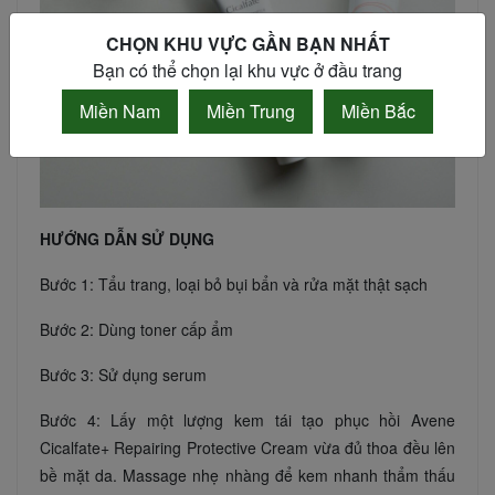
CHỌN KHU VỰC GẦN BẠN NHẤT
Bạn có thể chọn lại khu vực ở đầu trang
Miền Nam
Miền Trung
Miền Bắc
HƯỚNG DẪN SỬ DỤNG
Bước 1: Tẩu trang, loại bỏ bụi bẩn và rửa mặt thật sạch
Bước 2: Dùng toner cấp ẩm
Bước 3: Sử dụng serum
Bước 4: Lấy một lượng kem tái tạo phục hồi Avene
Cicalfate+ Repairing Protective Cream vừa đủ thoa đều lên
bề mặt da. Massage nhẹ nhàng để kem nhanh thẩm thấu