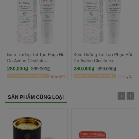
Kem Dưỡng Tái Tạo Phục Hồi
Kem Dưỡng Tái Tạo Phục Hồi
Da Avène Cicalfate+
Da Avène Cicalfate+
Repairing Protective Cream
Repairing Protective Cream
280,000₫
280,000₫
399,000₫
399,000₫
40ml
40ml
Còn lại
00
Ngày
06
:
59
:
34
Infinity%
Còn lại
00
Ngày
06
:
59
:
34
Infinity%
SẢN PHẨM CÙNG LOẠI