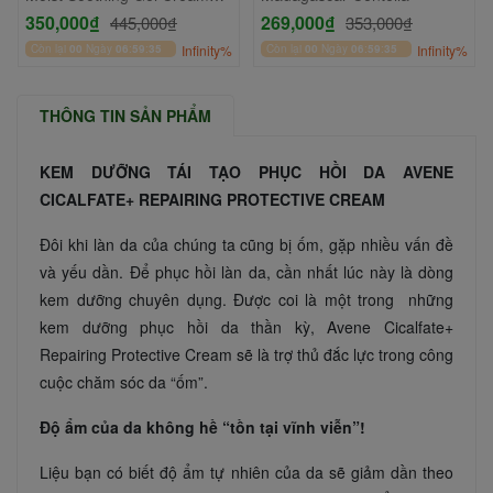
70ml
350,000₫
269,000₫
445,000₫
353,000₫
Còn lại
00
Ngày
06
:
59
:
34
Infinity%
Còn lại
00
Ngày
06
:
59
:
34
Infinity%
THÔNG TIN SẢN PHẨM
KEM DƯỠNG TÁI TẠO PHỤC HỒI DA AVENE
CICALFATE+ REPAIRING PROTECTIVE CREAM
Đôi khi làn da của chúng ta cũng bị ốm, gặp nhiều vấn đề
và yếu dần. Để phục hồi làn da, cần nhất lúc này là dòng
kem dưỡng chuyên dụng. Được coi là một trong những
kem dưỡng phục hồi da thần kỳ, Avene Cicalfate+
Repairing Protective Cream sẽ là trợ thủ đắc lực trong công
cuộc chăm sóc da “ốm”.
Độ ẩm của da không hề “tồn tại vĩnh viễn”!
Liệu bạn có biết độ ẩm tự nhiên của da sẽ giảm dần theo