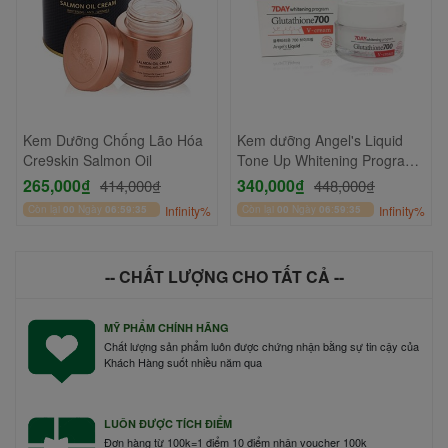
Kem Dưỡng Chống Lão Hóa
Kem dưỡng Angel's Liquid
Cre9skin Salmon Oil
Tone Up Whitening Program
Glutathione 700 V-Cream
265,000₫
340,000₫
414,000₫
448,000₫
50ml
Còn lại
00
Ngày
06
:
59
:
34
Infinity%
Còn lại
00
Ngày
06
:
59
:
34
Infinity%
-- CHẤT LƯỢNG CHO TẤT CẢ --
MỸ PHẨM CHÍNH HÃNG
Chất lượng sản phẩm luôn được chứng nhận bằng sự tin cậy của
Khách Hàng suốt nhiều năm qua
LUÔN ĐƯỢC TÍCH ĐIỂM
Đơn hàng từ 100k=1 điểm 10 điểm nhận voucher 100k