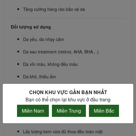
Tăng cường hàng rào bảo vệ da
Đối tượng sử dụng
Da yếu, da nhạy cảm
Da sau treatment (retinol, AHA, BHA…)
Da xỉn màu, không đều màu
Da khô, thiếu ẩm
Da bắt đầu lão hóa
CHỌN KHU VỰC GẦN BẠN NHẤT
Bạn có thể chọn lại khu vực ở đầu trang
Hướng dẫn sử dụng
Miền Nam
Miền Trung
Miền Bắc
Sau bước serum
Lấy lượng kem vừa đủ thoa đều toàn mặt