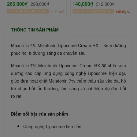
266,000₫
140,000₫
298,000₫
312,000₫
Còn lại
00
Ngày
06
:
59
:
33
Infinity%
Còn lại
00
Ngày
06
:
59
:
33
Infinity%
THÔNG TIN SẢN PHẨM
Maxclinic 7% Melatonin Liposome Cream RX – Kem dưỡng
phục hồi & dưỡng sáng da chuyên sâu
Maxclinic 7% Melatonin Liposome Cream RX 50ml là kem
dưỡng cao cấp ứng dụng công nghệ Liposome hiện đại,
giúp đưa hoạt chất Melatonin 7% thẩm thấu sâu vào da, hỗ
trợ phục hồi tổn thương, làm sáng và cải thiện độ đàn hồi
rõ rệt.
Điểm nổi bật của sản phẩm
Công nghệ Liposome tiên tiến