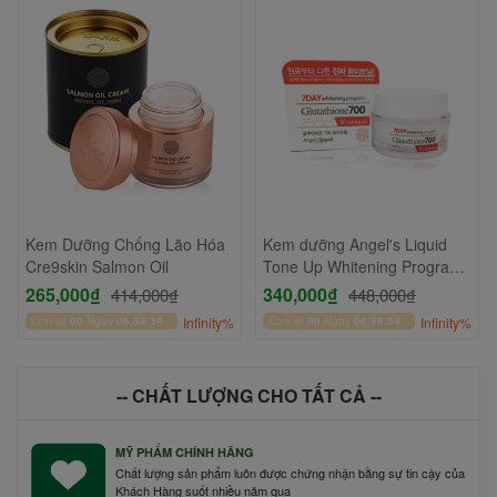
Kem Dưỡng Chống Lão Hóa
Kem dưỡng Angel's Liquid
Cre9skin Salmon Oil
Tone Up Whitening Program
Glutathione 700 V-Cream
265,000₫
340,000₫
414,000₫
448,000₫
50ml
Còn lại
00
Ngày
06
:
59
:
33
Infinity%
Còn lại
00
Ngày
06
:
59
:
33
Infinity%
-- CHẤT LƯỢNG CHO TẤT CẢ --
MỸ PHẨM CHÍNH HÃNG
Chất lượng sản phẩm luôn được chứng nhận bằng sự tin cậy của
Khách Hàng suốt nhiều năm qua