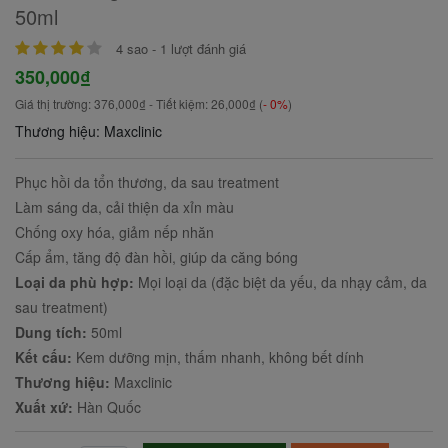
50ml
4
sao -
1
lượt đánh giá
350,000₫
Giá thị trường:
376,000₫
- Tiết kiệm:
26,000₫
(
- 0%
)
Thương hiệu: Maxclinic
Phục hồi da tổn thương, da sau treatment
Làm sáng da, cải thiện da xỉn màu
Chống oxy hóa, giảm nếp nhăn
Cấp ẩm, tăng độ đàn hồi, giúp da căng bóng
Loại da phù hợp:
Mọi loại da (đặc biệt da yếu, da nhạy cảm, da
sau treatment)
Dung tích:
50ml
Kết cấu:
Kem dưỡng mịn, thấm nhanh, không bết dính
Thương hiệu:
Maxclinic
Xuất xứ:
Hàn Quốc