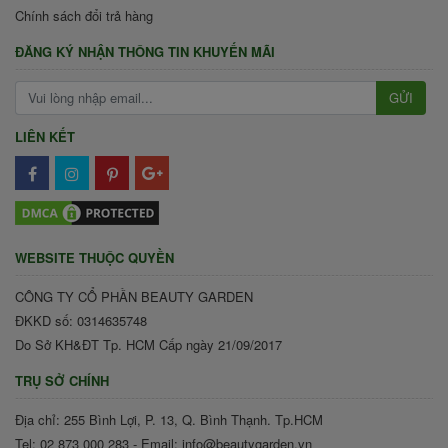
Chính sách đổi trả hàng
ĐĂNG KÝ NHẬN THÔNG TIN KHUYẾN MÃI
GỬI
LIÊN KẾT
WEBSITE THUỘC QUYỀN
CÔNG TY CỔ PHẦN BEAUTY GARDEN
ĐKKD số: 0314635748
Do Sở KH&ĐT Tp. HCM Cấp ngày 21/09/2017
TRỤ SỞ CHÍNH
Địa chỉ: 255 Bình Lợi, P. 13, Q. Bình Thạnh. Tp.HCM
Tel: 02 873 000 283 - Email: info@beautygarden.vn