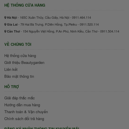
HỆ THỐNG CỬA HÀNG
- 165C Xuân Thủy, Cầu Giấy, Hà Nội - 0911.464.114
Hà Nội
- 79 Hai Bà Trưng, P.Diên Hồng, Tp.Pleiku - 0911.520.114
Gia Lai
- 154 Nguyễn Việt Hồng, P.An Phú, Ninh Kiều, Cần Thơ - 0911.504.114
Cần Thơ
VỀ CHÚNG TÔI
Hệ thống cửa hàng
Giới thiệu Beautygarden
Liên kết
Bảo mật thông tin
HỖ TRỢ
Giải đáp thắc mắc
Hướng dẫn mua hàng
Thanh toán & Vận chuyển
Chính sách đổi trả hàng
ĐĂNG KÝ NHẬN THÔNG TIN KHUYẾN MÃI