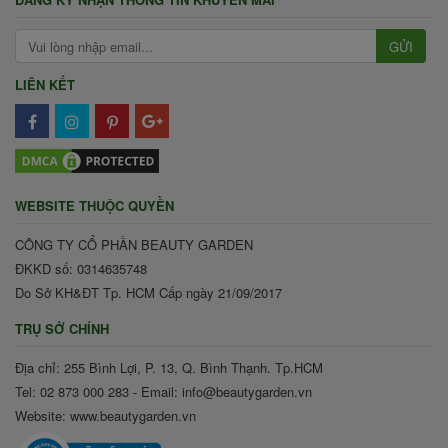
GỬI
LIÊN KẾT
WEBSITE THUỘC QUYỀN
CÔNG TY CỔ PHẦN BEAUTY GARDEN
ĐKKD số: 0314635748
Do Sở KH&ĐT Tp. HCM Cấp ngày 21/09/2017
TRỤ SỞ CHÍNH
Địa chỉ: 255 Bình Lợi, P. 13, Q. Bình Thạnh. Tp.HCM
Tel: 02 873 000 283 - Email: info@beautygarden.vn
Website: www.beautygarden.vn