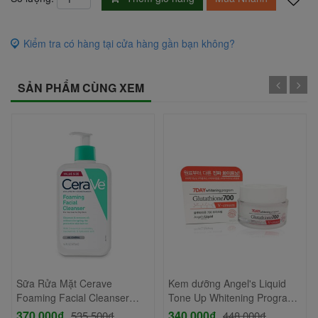
Kiểm tra có hàng tại cửa hàng gần bạn không?
SẢN PHẨM CÙNG XEM
Sữa Rửa Mặt Cerave
Kem dưỡng Angel's Liquid
Foaming Facial Cleanser
Tone Up Whitening Program
473ml
Glutathione 700 V-Cream
370,000₫
340,000₫
535,500₫
448,000₫