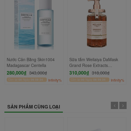
Nước Cân Bằng Skin1004
Sữa tắm Weilaiya DaMask
Madagascar Centella
Grand Rose Extracts
Whitening Shower Gel 450ml
280,000₫
310,000₫
343,000₫
318,000₫
Còn lại
00
Ngày
06
:
59
:
34
Infinity%
Còn lại
00
Ngày
06
:
59
:
34
Infinity%
SẢN PHẨM CÙNG LOẠI