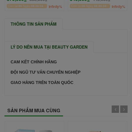
50ml
Còn lại
00
Ngày
06
:
59
:
34
Infinity%
Còn lại
00
Ngày
06
:
59
:
34
Infinity%
THÔNG TIN SẢN PHẨM
LÝ DO NÊN MUA TẠI BEAUTY GARDEN
CAM KẾT CHÍNH HÃNG
ĐỘI NGŨ TƯ VẤN CHUYÊN NGHIỆP
GIAO HÀNG TRÊN TOÀN QUỐC
SẢN PHẨM MUA CÙNG