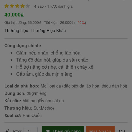
4
sao -
1
lượt đánh giá
40,000₫
Giá thị trường:
66,000₫
- Tiết kiệm:
26,000₫
(
- 40%
)
Thương hiệu: Thương Hiệu Khác
Công dụng chính:
Giảm nếp nhăn, chống lão hóa
Tăng độ đàn hồi, giúp da săn chắc
Hỗ trợ nâng cơ nhẹ, cải thiện chảy xệ
Cấp ẩm, giúp da mịn màng
Loại da phù hợp:
Mọi loại da (đặc biệt da lão hóa, thiếu đàn hồi)
Dung tích:
28g/miếng
Kết cấu:
Mặt nạ giấy ôm sát da
Thương hiệu:
Sur.Medic+
Xuất xứ:
Hàn Quốc
Thêm giỏ hàng
Mua Nhanh
Số lượng: