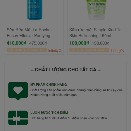
Sữa Rửa Mặt La Roche-
Sữa rửa mặt Simple Kind To
Posay Effeclar Purifying
Skin Refreshing 150ml
410,000₫
100,000₫
475,000₫
138,000₫
Còn lại
00
Ngày
06
:
59
:
33
Infinity%
Còn lại
00
Ngày
06
:
59
:
33
Infinity%
-- CHẤT LƯỢNG CHO TẤT CẢ --
MỸ PHẨM CHÍNH HÃNG
Chất lượng sản phẩm luôn được chứng nhận bằng sự tin cậy của
Khách Hàng suốt nhiều năm qua
LUÔN ĐƯỢC TÍCH ĐIỂM
Đơn hàng từ 100k=1 điểm 10 điểm nhận voucher 100k