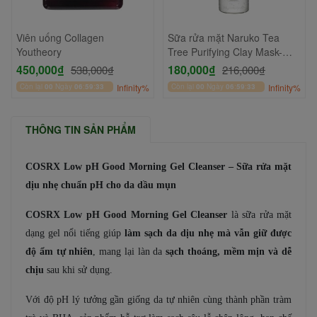
Viên uống Collagen
Sữa rửa mặt Naruko Tea
Youtheory
Tree Purifying Clay Mask-
Cleanser In1 120gr
450,000₫
180,000₫
538,000₫
216,000₫
Còn lại
00
Ngày
06
:
59
:
33
Infinity%
Còn lại
00
Ngày
06
:
59
:
33
Infinity%
THÔNG TIN SẢN PHẨM
COSRX Low pH Good Morning Gel Cleanser – Sữa rửa mặt
dịu nhẹ chuẩn pH cho da dầu mụn
COSRX Low pH Good Morning Gel Cleanser
là sữa rửa mặt
dạng gel nổi tiếng giúp
làm sạch da dịu nhẹ mà vẫn giữ được
độ ẩm tự nhiên
, mang lại làn da
sạch thoáng, mềm mịn và dễ
chịu
sau khi sử dụng.
Với độ pH lý tưởng gần giống da tự nhiên cùng thành phần tràm