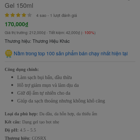
Gel 150ml
4
sao -
1
lượt đánh giá
170,000₫
Giá thị trường:
212,000₫
- Tiết kiệm:
42,000₫
(
- 100%
)
Thương hiệu: Thương Hiệu Khác
Nằm trong top 100 sản phẩm bán chạy nhất hiện tại
Công dụng chính:
Làm sạch bụi bẩn, dầu thừa
Hỗ trợ giảm mụn và làm dịu da
Giữ độ ẩm tự nhiên cho da
Giúp da sạch thoáng nhưng không khô căng
Loại da phù hợp:
Da dầu, da hỗn hợp, da thiếu ẩm
Kết cấu:
Dạng gel tạo bọt nhẹ
Độ pH:
4.5 – 5.5
Thương hiệu:
COSRX