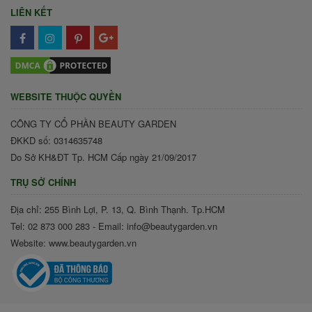
LIÊN KẾT
WEBSITE THUỘC QUYỀN
CÔNG TY CỔ PHẦN BEAUTY GARDEN
ĐKKD số: 0314635748
Do Sở KH&ĐT Tp. HCM Cấp ngày 21/09/2017
TRỤ SỞ CHÍNH
Địa chỉ: 255 Bình Lợi, P. 13, Q. Bình Thạnh. Tp.HCM
Tel: 02 873 000 283 - Email: info@beautygarden.vn
Website: www.beautygarden.vn