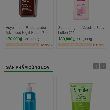
Huyết thanh Estee Lauder
Sữa dưỡng thể Vaseline Body
Advanced Night Repair 7ml
Lotion 725ml
170,000₫
180,000₫
245,000₫
201,000₫
Còn lại
00
Ngày
06
:
59
:
33
Infinity%
Còn lại
00
Ngày
06
:
59
:
33
Infinity%
SẢN PHẨM CÙNG LOẠI