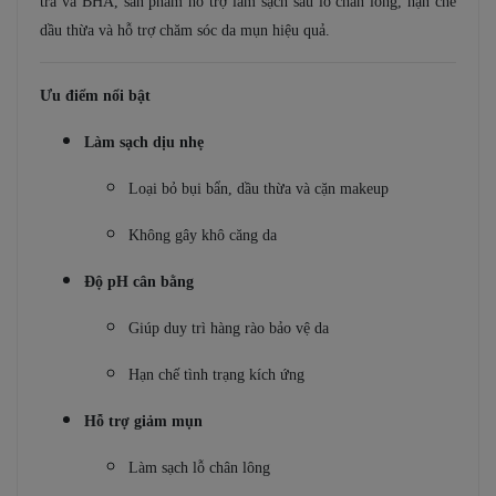
trà và BHA, sản phẩm hỗ trợ làm sạch sâu lỗ chân lông, hạn chế
dầu thừa và hỗ trợ chăm sóc da mụn hiệu quả.
Ưu điểm nổi bật
Làm sạch dịu nhẹ
Loại bỏ bụi bẩn, dầu thừa và cặn makeup
Không gây khô căng da
Độ pH cân bằng
Giúp duy trì hàng rào bảo vệ da
Hạn chế tình trạng kích ứng
Hỗ trợ giảm mụn
Làm sạch lỗ chân lông