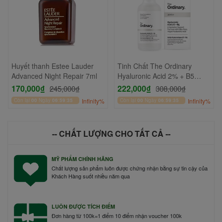
Huyết thanh Estee Lauder
Tinh Chất The Ordinary
Advanced Night Repair 7ml
Hyaluronic Acid 2% + B5
30ml
170,000₫
222,000₫
245,000₫
308,000₫
Còn lại
00
Ngày
06
:
59
:
35
Infinity%
Còn lại
00
Ngày
06
:
59
:
35
Infinity%
-- CHẤT LƯỢNG CHO TẤT CẢ --
MỸ PHẨM CHÍNH HÃNG
Chất lượng sản phẩm luôn được chứng nhận bằng sự tin cậy của
Khách Hàng suốt nhiều năm qua
LUÔN ĐƯỢC TÍCH ĐIỂM
Đơn hàng từ 100k=1 điểm 10 điểm nhận voucher 100k