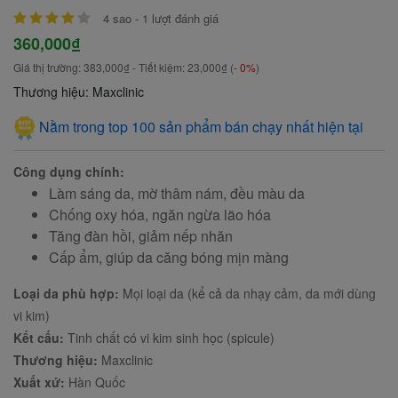
4
sao -
1
lượt đánh giá
360,000₫
Giá thị trường:
383,000₫
- Tiết kiệm:
23,000₫
(
- 0%
)
Thương hiệu: Maxclinic
Nằm trong top 100 sản phẩm bán chạy nhất hiện tại
Công dụng chính:
Làm sáng da, mờ thâm nám, đều màu da
Chống oxy hóa, ngăn ngừa lão hóa
Tăng đàn hồi, giảm nếp nhăn
Cấp ẩm, giúp da căng bóng mịn màng
Loại da phù hợp:
Mọi loại da (kể cả da nhạy cảm, da mới dùng
vi kim)
Kết cấu:
Tinh chất có vi kim sinh học (spicule)
Thương hiệu:
Maxclinic
Xuất xứ:
Hàn Quốc