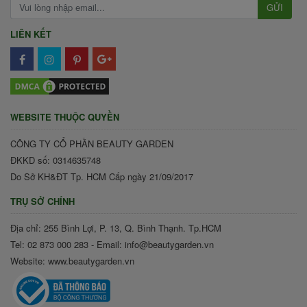
GỬI
LIÊN KẾT
WEBSITE THUỘC QUYỀN
CÔNG TY CỔ PHẦN BEAUTY GARDEN
ĐKKD số: 0314635748
Do Sở KH&ĐT Tp. HCM Cấp ngày 21/09/2017
TRỤ SỞ CHÍNH
Địa chỉ: 255 Bình Lợi, P. 13, Q. Bình Thạnh. Tp.HCM
Tel: 02 873 000 283 - Email: info@beautygarden.vn
Website: www.beautygarden.vn