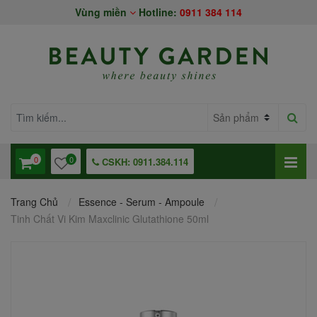
Vùng miền
Hotline:
0911 384 114
0
0
CSKH: 0911.384.114
Trang Chủ
Essence - Serum - Ampoule
Tinh Chất Vi Kim Maxclinic Glutathione 50ml