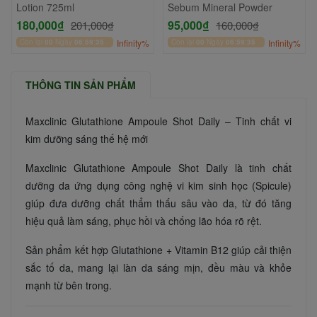
Lotion 725ml
Sebum Mineral Powder
180,000₫
95,000₫
201,000₫
160,000₫
Còn lại
00
Ngày
06
:
59
:
35
Infinity%
Còn lại
00
Ngày
06
:
59
:
35
Infinity%
THÔNG TIN SẢN PHẨM
Maxclinic Glutathione Ampoule Shot Daily – Tinh chất vi
kim dưỡng sáng thế hệ mới
Maxclinic Glutathione Ampoule Shot Daily là tinh chất
dưỡng da ứng dụng công nghệ vi kim sinh học (Spicule)
giúp đưa dưỡng chất thẩm thấu sâu vào da, từ đó tăng
hiệu quả làm sáng, phục hồi và chống lão hóa rõ rệt.
Sản phẩm kết hợp Glutathione + Vitamin B12 giúp cải thiện
sắc tố da, mang lại làn da sáng mịn, đều màu và khỏe
mạnh từ bên trong.